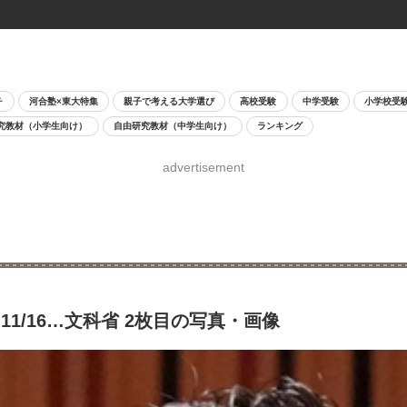
チ
河合塾×東大特集
親子で考える大学選び
高校受験
中学受験
小学校受
究教材（小学生向け）
自由研究教材（中学生向け）
ランキング
advertisement
学」11/16…文科省 2枚目の写真・画像