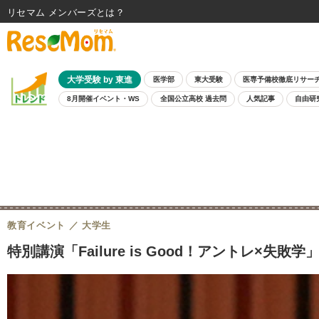
リセマム メンバーズ
大学受験 by 東進
医学部
東大受験
医専予備校徹底リサー
8月開催イベント・WS
全国公立高校 過去問
人気記事
自由研
教育イベント
大学生
特別講演「Failure is Good！アントレ×失敗