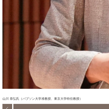
山川 恭弘氏（バブソン大学准教授、東京大学特任教授）