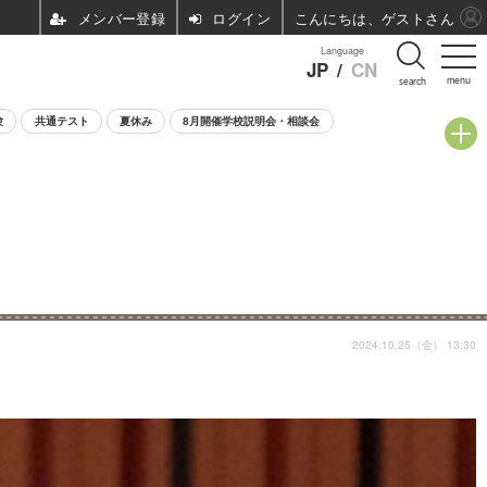
ログイン
こんにちは、ゲストさん
Language
JP
/
CN
menu
search
験
共通テスト
夏休み
8月開催学校説明会・相談会
2024.10.25（金） 13:30