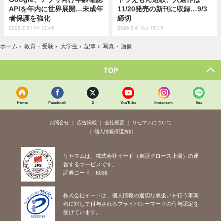
APIを年内に世界展開…未成年
11/20発売の新刊に収録…9/3
者保護を強化
締切
2026.7.31 Fri 13:45
2026.8.6 Thu 15:15
ホーム
›
教育・受験
›
大学生
›
記事
›
写真・画像
TOP
Home
Facebook
X
YouTube
Instagram
line
お問合せ
広告掲載
会社概要
リセマムについて
個人情報保護方針
リセマムは、株式会社イード（東証グロース上場）の運
営するサービスです。
証券コード：6038
株式会社イードは、個人情報の適切な取扱いを行う事業
者に対して付与されるプライバシーマークの付与認定を
受けています。