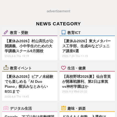
advertisement
NEWS CATEGORY
教育・受験
教育ICT
【夏休み2026】村山斉氏が公
【夏休み2026】東大メタバー
開講義、小中学生のための大
ス工学部、生成AIなどジュニ
学講義スクール9月開校
ア講座6選
2026.8.6 Thu 19:15
2026.7.30 Thu 11:15
教育イベント
生活・健康
【夏休み2026】ピアノ未経験
【高校野球2026夏】仙台育英
でも楽しめる「AI Duo
が開幕戦勝利、第2日は東筑
Piano」横浜みなとみらい
vs神村学園ほか
8/31まで
2026.8.5 Wed 20:32
2026.8.6 Thu 19:45
デジタル生活
趣味・娯楽
Google、アプリ向け年齢確認
ドラえもん短歌、入選作は