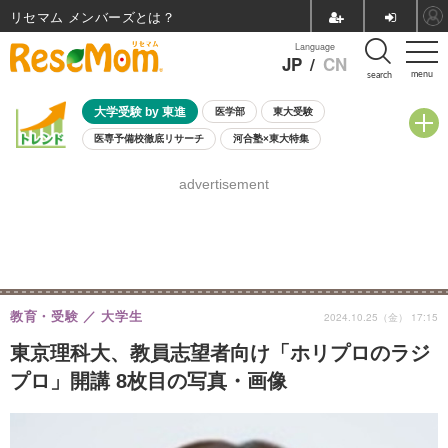
リセマム メンバーズ
Language
JP
/
CN
menu
search
大学受験 by 東進
医学部
東大受験
医専予備校徹底リサーチ
河合塾×東大特集
親子で考える大学選び
高校受験
中学受験
小学校受験
advertisement
共通テスト
夏休み
8月開催学校説明会・相談会
8月開催イベント・WS
全国公立高校 過去問
人気記事
自由研究教材（小学生向け）
自由研究教材（中学生向け）
ランキング
教育・受験
大学生
2024.10.25（金） 17:15
東京理科大、教員志望者向け「ホリプロのラジ
プロ」開講 8枚目の写真・画像