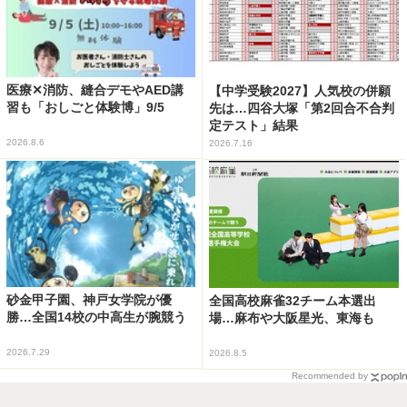
医療✕消防、縫合デモやAED講
【中学受験2027】人気校の併願
習も「おしごと体験博」9/5
先は…四谷大塚「第2回合不合判
定テスト」結果
2026.8.6
2026.7.16
砂金甲子園、神戸女学院が優
全国高校麻雀32チーム本選出
勝…全国14校の中高生が腕競う
場…麻布や大阪星光、東海も
2026.7.29
2026.8.5
Recommended by