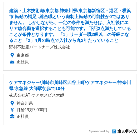
建築・土木技術職/東京都,神奈川県/東京都新宿区・港区・横浜
市 転勤の補足 :総合職という職制上転勤の可能性が0ではあり
ません。 しかしながら、一定の条件を満たせば、入社後にエ
リア総合職を選択することも可能です。 下記2点満たしている
ことが条件となります。 「1」リーダー職2級以上の等級にな
ること 「2」4月の時点で入社から丸2年たっていること
野村不動産パートナーズ株式会社
東京都
正社員
ケアマネジャー/川崎市川崎区四谷上町/ケアマネジャー/神奈川
県/京急線 大師駅徒歩で10分
株式会社AT ケアホスピス大師
神奈川県
月給19万7,000円
正社員
Sponsored by