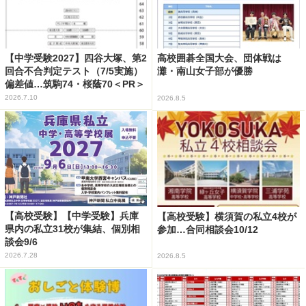
【中学受験2027】四谷大塚、第2
高校囲碁全国大会、団体戦は
回合不合判定テスト（7/5実施）
灘・南山女子部が優勝
偏差値…筑駒74・桜蔭70＜PR＞
2026.7.10
2026.8.5
【高校受験】【中学受験】兵庫
【高校受験】横須賀の私立4校が
県内の私立31校が集結、個別相
参加…合同相談会10/12
談会9/6
2026.7.28
2026.8.5