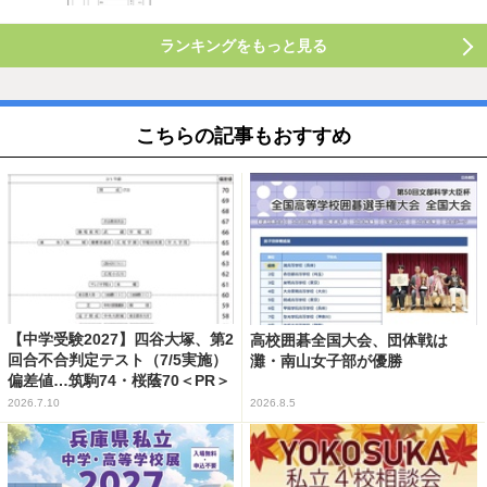
ランキングをもっと見る
こちらの記事もおすすめ
【中学受験2027】四谷大塚、第2
高校囲碁全国大会、団体戦は
回合不合判定テスト（7/5実施）
灘・南山女子部が優勝
偏差値…筑駒74・桜蔭70＜PR＞
2026.7.10
2026.8.5