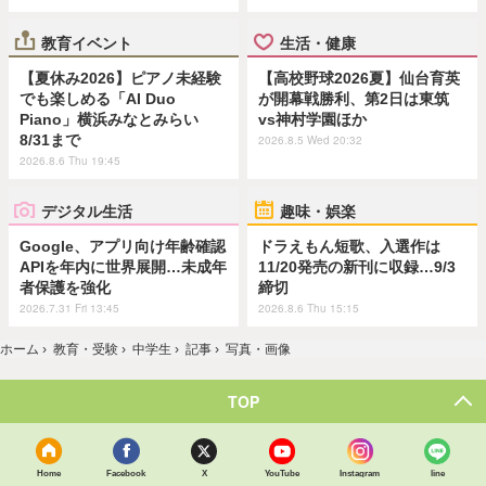
教育イベント
生活・健康
【夏休み2026】ピアノ未経験
【高校野球2026夏】仙台育英
でも楽しめる「AI Duo
が開幕戦勝利、第2日は東筑
Piano」横浜みなとみらい
vs神村学園ほか
8/31まで
2026.8.5 Wed 20:32
2026.8.6 Thu 19:45
デジタル生活
趣味・娯楽
Google、アプリ向け年齢確認
ドラえもん短歌、入選作は
APIを年内に世界展開…未成年
11/20発売の新刊に収録…9/3
者保護を強化
締切
2026.7.31 Fri 13:45
2026.8.6 Thu 15:15
ホーム
›
教育・受験
›
中学生
›
記事
›
写真・画像
TOP
Home
Facebook
X
YouTube
Instagram
line