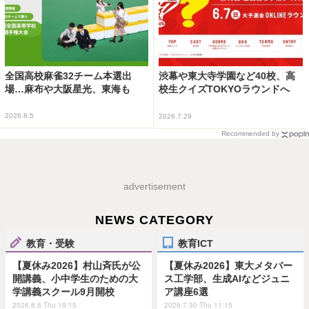
全国高校麻雀32チーム本選出
渋幕や東大寺学園など40校、高
場…麻布や大阪星光、東海も
校生クイズTOKYOラウンドへ
2026.8.5
2026.7.29
Recommended by
advertisement
NEWS CATEGORY
教育・受験
教育ICT
【夏休み2026】村山斉氏が公
【夏休み2026】東大メタバー
開講義、小中学生のための大
ス工学部、生成AIなどジュニ
学講義スクール9月開校
ア講座6選
2026.8.6 Thu 19:15
2026.7.30 Thu 11:15