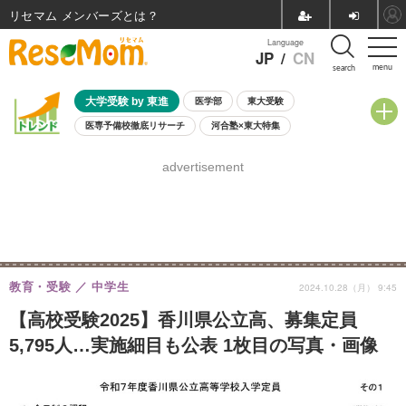
リセマム メンバーズ
Language
JP
/
CN
menu
search
大学受験 by 東進
医学部
東大受験
医専予備校徹底リサーチ
河合塾×東大特集
親子で考える大学選び
高校受験
中学受験
小学校受験
advertisement
共通テスト
夏休み
8月開催学校説明会・相談会
8月開催イベント・WS
全国公立高校 過去問
人気記事
自由研究教材（小学生向け）
自由研究教材（中学生向け）
ランキング
教育・受験
中学生
2024.10.28（月） 9:45
【高校受験2025】香川県公立高、募集定員
5,795人…実施細目も公表 1枚目の写真・画像