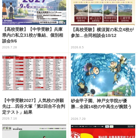
【高校受験】【中学受験】兵庫
【高校受験】横須賀の私立4校が
県内の私立31校が集結、個別相
参加…合同相談会10/12
談会9/6
2026.7.28
2026.8.5
【中学受験2027】人気校の併願
砂金甲子園、神戸女学院が優
先は…四谷大塚「第2回合不合判
勝…全国14校の中高生が腕競う
定テスト」結果
2026.7.16
2026.7.29