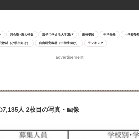
チ
河合塾×東大特集
親子で考える大学選び
高校受験
中学受験
小学校受
究教材（小学生向け）
自由研究教材（中学生向け）
ランキング
advertisement
7,135人 2枚目の写真・画像