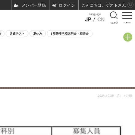
ログイン
こんにちは、ゲストさん
Language
JP
/
CN
menu
search
験
共通テスト
夏休み
8月開催学校説明会・相談会
2024.10.28（月） 10:45