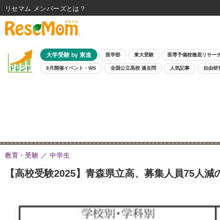
リセマム メンバーズ
大学受験 by 東進
医学部
東大受験
医専予備校徹底リサー
8月開催イベント・WS
全国公立高校 過去問
人気記事
自由研
教育・受験
中学生
【高校受験2025】青森県立高、募集人員75人減の