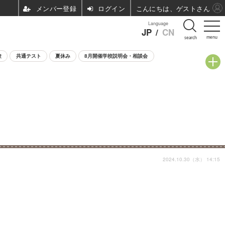
ログイン
こんにちは、ゲストさん
Language
JP
/
CN
menu
search
験
共通テスト
夏休み
8月開催学校説明会・相談会
2024.10.30（水） 14:15