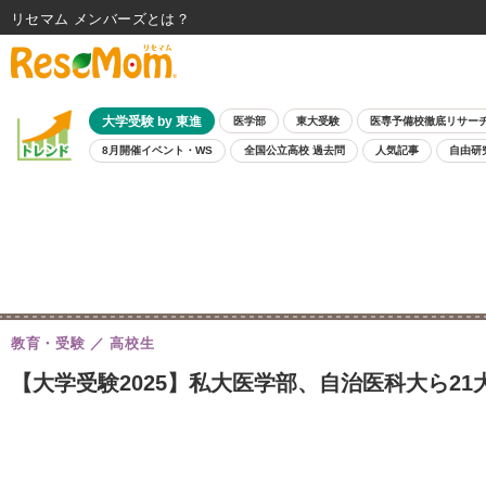
リセマム メンバーズ
大学受験 by 東進
医学部
東大受験
医専予備校徹底リサー
8月開催イベント・WS
全国公立高校 過去問
人気記事
自由研
教育・受験
高校生
【大学受験2025】私大医学部、自治医科大ら21