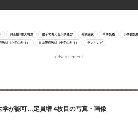
チ
河合塾×東大特集
親子で考える大学選び
高校受験
中学受験
小学校受
究教材（小学生向け）
自由研究教材（中学生向け）
ランキング
advertisement
大学が認可…定員増 4枚目の写真・画像