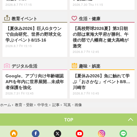
2026.8.7 Fri 17:15
2026.7.30 Thu 11:15
教育イベント
生活・健康
【夏休み2026】巨人Gタウン
【高校野球2026夏】第3日朝
で自由研究、世界の野球文化
の部は東海大甲府が勝利、午
学ぶイベント8/15-16
後の部で八幡商と健大高崎が
激突
2026.8.7 Fri 15:15
2026.8.7 Fri 12:45
デジタル生活
趣味・娯楽
Google、アプリ向け年齢確認
【夏休み2026】魚に触れて学
APIを年内に世界展開…未成年
ぶ「おさかな」イベント8/8…
者保護を強化
川崎市
2026.7.31 Fri 13:45
2026.8.7 Fri 10:45
ホーム
›
教育・受験
›
中学生
›
記事
›
写真・画像
TOP