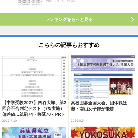
2026.7.9 Thu 19:45
ランキングをもっと見る
こちらの記事もおすすめ
【中学受験2027】四谷大塚、第2
高校囲碁全国大会、団体戦は
回合不合判定テスト（7/5実施）
灘・南山女子部が優勝
偏差値…筑駒74・桜蔭70＜PR＞
2026.7.10
2026.8.5