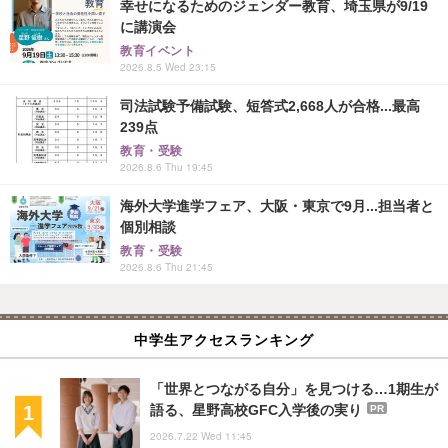
幸せになるためのジェンダー教育、埼玉県が9/19
に講演会
教育イベント
2026.8.5 Wed 23:15
司法試験予備試験、短答式2,668人が合格...最高
239点
教育・受験
2026.8.6 Thu 19:45
海外大学進学フェア、大阪・東京で9月...担当者と
個別相談
教育・受験
2026.8.6 Thu 21:45
中学生アクセスランキング
「世界とつながる自分」を見つける…1期生が
語る、星野高校GFC入学後の実り
PR
2026.7.22 Wed 11:45