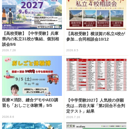
【高校受験】【中学受験】兵庫
【高校受験】横須賀の私立4校が
県内の私立31校が集結、個別相
参加…合同相談会10/12
談会9/6
2026.7.28
2026.8.5
医療✕消防、縫合デモやAED講
【中学受験2027】人気校の併願
習も「おしごと体験博」9/5
先は…四谷大塚「第2回合不合判
定テスト」結果
2026.8.6
2026.7.16