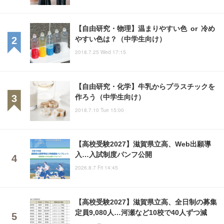
【自由研究・物理】温まりやすい色 or 冷め
やすい色は？（中学生向け）
2018.7.25 Wed 17:15
【自由研究・化学】牛乳からプラスチックを
作ろう（中学生向け）
2018.7.10 Tue 15:00
【高校受験2027】滋賀県立高、Web出願導
入…入試制度パンフ公開
2026.8.7 Fri 14:45
【高校受験2027】滋賀県立高、全日制の募集
定員9,080人…河瀬など10校で40人ずつ減