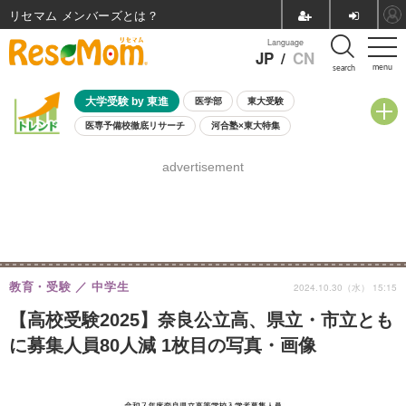
リセマム メンバーズ
Language
JP
/
CN
menu
search
大学受験 by 東進
医学部
東大受験
医専予備校徹底リサーチ
河合塾×東大特集
親子で考える大学選び
高校受験
中学受験
小学校受験
advertisement
共通テスト
夏休み
8月開催学校説明会・相談会
8月開催イベント・WS
全国公立高校 過去問
人気記事
自由研究教材（小学生向け）
自由研究教材（中学生向け）
ランキング
教育・受験
中学生
2024.10.30（水） 15:15
【高校受験2025】奈良公立高、県立・市立とも
に募集人員80人減 1枚目の写真・画像