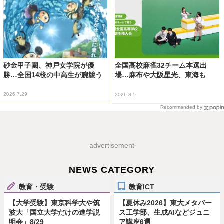
砂金甲子園、神戸女学院が優
全国高校麻雀32チーム本選出
勝…全国14校の中高生が腕競う
場…麻布や大阪星光、東海も
2026.7.29
2026.8.5
Recommended by
advertisement
NEWS CATEGORY
教育・受験
教育ICT
【大学受験】東京科学大や筑
【夏休み2026】東大メタバー
波大「国立大学だけの進学説
ス工学部、生成AIなどジュニ
明会」8/29
ア講座6選