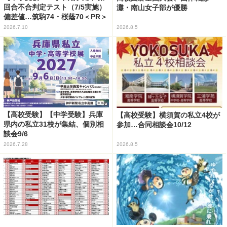
回合不合判定テスト（7/5実施）
灘・南山女子部が優勝
偏差値…筑駒74・桜蔭70＜PR＞
2026.7.10
2026.8.5
【高校受験】【中学受験】兵庫
【高校受験】横須賀の私立4校が
県内の私立31校が集結、個別相
参加…合同相談会10/12
談会9/6
2026.7.28
2026.8.5