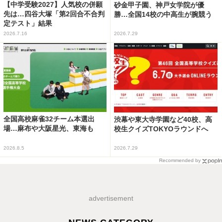
【中学受験2027】人気校の併願
砂金甲子園、神戸女学院が優
先は…四谷大塚「第2回合不合判
勝…全国14校の中高生が腕競う
定テスト」結果
2026.7.16
2026.7.29
全国高校麻雀32チーム本選出
渋幕や東大寺学園など40校、高
場…麻布や大阪星光、東海も
校生クイズTOKYOラウンドへ
2026.8.5
2026.7.29
Recommended by
advertisement