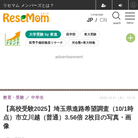
リセマム メンバーズ
Language
JP
/
CN
menu
search
大学受験 by 東進
医学部
東大受験
医専予備校徹底リサーチ
河合塾×東大特集
親子で考える大学選び
高校受験
中学受験
小学校受験
advertisement
共通テスト
夏休み
8月開催学校説明会・相談会
8月開催イベント・WS
全国公立高校 過去問
人気記事
自由研究教材（小学生向け）
自由研究教材（中学生向け）
ランキング
教育・受験
中学生
2024.10.31（木） 13:15
【高校受験2025】埼玉県進路希望調査（10/1時
点）市立川越（普通）3.56倍 2枚目の写真・画
像