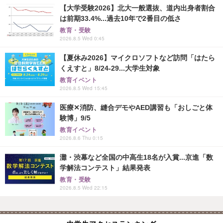
【大学受験2026】北大一般選抜、道内出身者割合
は前期33.4%...過去10年で2番目の低さ
教育・受験
2026.8.5 Wed 0:45
【夏休み2026】マイクロソフトなど訪問「はたら
くえすと」8/24-29...大学生対象
教育イベント
2026.8.5 Wed 15:45
医療✕消防、縫合デモやAED講習も「おしごと体
験博」9/5
教育イベント
2026.8.6 Thu 0:15
灘・渋幕など全国の中高生18名が入賞...京進「数
学解法コンテスト」結果発表
教育・受験
2026.8.5 Wed 22:15