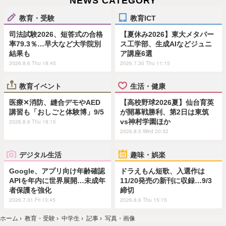
NEWS CATEGORY
教育・受験
教育ICT
司法試験2026、短答式の合格
【夏休み2026】東大メタバー
率79.3％…早大など大学院別
ス工学部、生成AIなどジュニ
結果も
ア講座6選
2026.8.6 Thu 18:45
2026.7.30 Thu 11:15
教育イベント
生活・健康
医療✕消防、縫合デモやAED
【高校野球2026夏】仙台育英
講習も「おしごと体験博」9/5
が開幕戦勝利、第2日は東筑
vs神村学園ほか
2026.8.6 Thu 18:15
2026.8.5 Wed 20:32
デジタル生活
趣味・娯楽
Google、アプリ向け年齢確認
ドラえもん短歌、入選作は
APIを年内に世界展開…未成年
11/20発売の新刊に収録…9/3
者保護を強化
締切
2026.7.31 Fri 13:45
2026.8.6 Thu 15:15
ホーム
›
教育・受験
›
中学生
›
記事
›
写真・画像