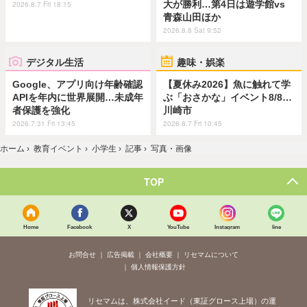
大が勝利…第4日は遊学館vs
2026.8.7 Fri 18:15
青森山田ほか
2026.8.8 Sat 9:52
デジタル生活
趣味・娯楽
Google、アプリ向け年齢確認
【夏休み2026】魚に触れて学
APIを年内に世界展開…未成年
ぶ「おさかな」イベント8/8…
者保護を強化
川崎市
2026.7.31 Fri 13:45
2026.8.7 Fri 10:45
ホーム
›
教育イベント
›
小学生
›
記事
›
写真・画像
TOP
Home
Facebook
X
YouTube
Instagram
line
お問合せ
広告掲載
会社概要
リセマムについて
個人情報保護方針
リセマムは、株式会社イード（東証グロース上場）の運