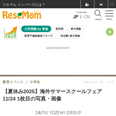
リセマム メンバーズ
Language
JP
/
CN
menu
search
大学受験 by 東進
医学部
東大受験
医専予備校徹底リサーチ
河合塾×東大特集
親子で考える大学選び
高校受験
中学受験
小学校受験
advertisement
共通テスト
夏休み
8月開催学校説明会・相談会
8月開催イベント・WS
全国公立高校 過去問
人気記事
自由研究教材（小学生向け）
自由研究教材（中学生向け）
ランキング
教育イベント
小学生
2024.10.31（木） 14:15
【夏休み2025】海外サマースクールフェア
11/24 1枚目の写真・画像