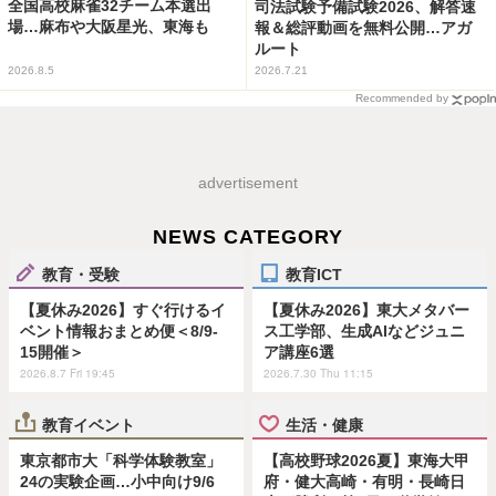
全国高校麻雀32チーム本選出
司法試験予備試験2026、解答速
場…麻布や大阪星光、東海も
報＆総評動画を無料公開…アガ
ルート
2026.8.5
2026.7.21
Recommended by
advertisement
NEWS CATEGORY
教育・受験
教育ICT
【夏休み2026】すぐ行けるイ
【夏休み2026】東大メタバー
ベント情報おまとめ便＜8/9-
ス工学部、生成AIなどジュニ
15開催＞
ア講座6選
2026.8.7 Fri 19:45
2026.7.30 Thu 11:15
教育イベント
生活・健康
東京都市大「科学体験教室」
【高校野球2026夏】東海大甲
24の実験企画…小中向け9/6
府・健大高崎・有明・長崎日