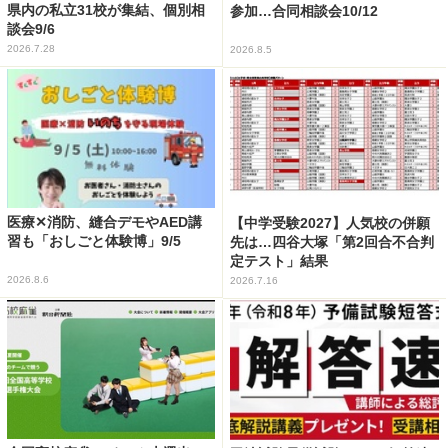
県内の私立31校が集結、個別相
参加…合同相談会10/12
談会9/6
2026.7.28
2026.8.5
医療✕消防、縫合デモやAED講
【中学受験2027】人気校の併願
習も「おしごと体験博」9/5
先は…四谷大塚「第2回合不合判
定テスト」結果
2026.8.6
2026.7.16