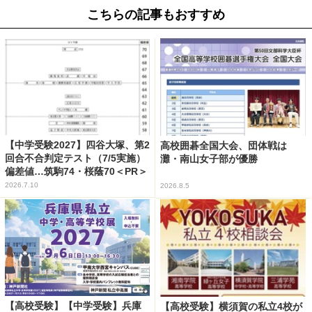
こちらの記事もおすすめ
【中学受験2027】四谷大塚、第2
高校囲碁全国大会、団体戦は
回合不合判定テスト（7/5実施）
灘・南山女子部が優勝
偏差値…筑駒74・桜蔭70＜PR＞
2026.7.10
2026.8.5
【高校受験】【中学受験】兵庫
【高校受験】横須賀の私立4校が