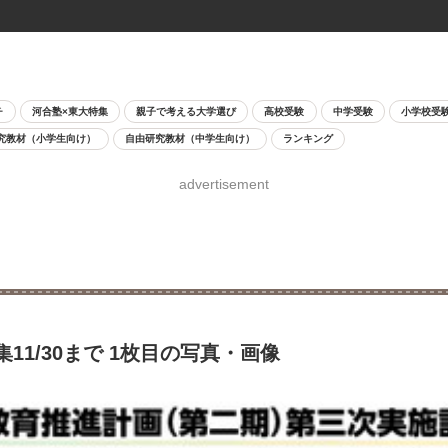
チ
河合塾×東大特集
親子で考える大学選び
高校受験
中学受験
小学校受
究教材（小学生向け）
自由研究教材（中学生向け）
ランキング
advertisement
1/30まで 1枚目の写真・画像