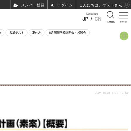
ログイン
こんにちは、ゲストさん
Language
JP
/
CN
menu
search
験
共通テスト
夏休み
8月開催学校説明会・相談会
2024.10.31（木） 17:45