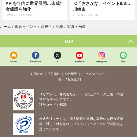
APIを年内に世界展開…未成年
ぶ「おさかな」イベント8/8…
者保護を強化
川崎市
2026.7.31 Fri 13:45
2026.8.7 Fri 10:45
ホーム
›
教育イベント
›
高校生
›
記事
›
写真・画像
TOP
Home
Facebook
X
YouTube
Instagram
line
お問合せ
広告掲載
会社概要
リセマムについて
個人情報保護方針
リセマムは、株式会社イード（東証グロース上場）の運
営するサービスです。
証券コード：6038
株式会社イードは、個人情報の適切な取扱いを行う事業
者に対して付与されるプライバシーマークの付与認定を
受けています。