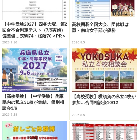
【中学受験2027】四谷大塚、第2
高校囲碁全国大会、団体戦は
回合不合判定テスト（7/5実施）
灘・南山女子部が優勝
偏差値…筑駒74・桜蔭70＜PR＞
2026.7.10
2026.8.5
【高校受験】【中学受験】兵庫
【高校受験】横須賀の私立4校が
県内の私立31校が集結、個別相
参加…合同相談会10/12
談会9/6
2026.7.28
2026.8.5