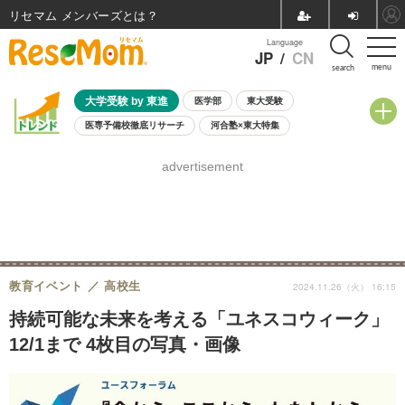
リセマム メンバーズ
Language
JP
/
CN
menu
search
大学受験 by 東進
医学部
東大受験
医専予備校徹底リサーチ
河合塾×東大特集
親子で考える大学選び
高校受験
中学受験
小学校受験
advertisement
共通テスト
夏休み
8月開催学校説明会・相談会
8月開催イベント・WS
全国公立高校 過去問
人気記事
自由研究教材（小学生向け）
自由研究教材（中学生向け）
ランキング
教育イベント
高校生
2024.11.26（火） 16:15
持続可能な未来を考える「ユネスコウィーク」
12/1まで 4枚目の写真・画像