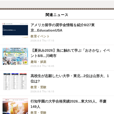
関連ニュース
アメリカ留学の奨学金情報を紹介8/27東
京...EducationUSA
教育イベント
2026.8.6 Thu 17:15
【夏休み2026】魚に触れて学ぶ「おさかな」イベ
ント8/8...川崎市
趣味・娯楽
2026.8.6 Thu 16:45
高校生が志願したい大学・東北...2位は山形大、1
位は?
教育・受験
2026.8.6 Thu 16:15
行知学園の大学合格実績2026...東大55人、早慶
149人
教育・受験