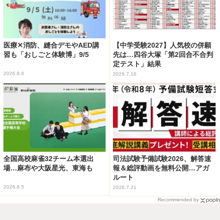
医療✕消防、縫合デモやAED講
【中学受験2027】人気校の併願
習も「おしごと体験博」9/5
先は…四谷大塚「第2回合不合判
定テスト」結果
2026.8.6
2026.7.16
全国高校麻雀32チーム本選出
司法試験予備試験2026、解答速
場…麻布や大阪星光、東海も
報＆総評動画を無料公開…アガ
ルート
2026.8.5
2026.7.21
Recommended by