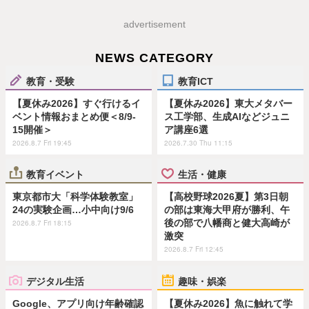
advertisement
NEWS CATEGORY
教育・受験
教育ICT
【夏休み2026】すぐ行けるイ
【夏休み2026】東大メタバー
ベント情報おまとめ便＜8/9-
ス工学部、生成AIなどジュニ
15開催＞
ア講座6選
2026.8.7 Fri 19:45
2026.7.30 Thu 11:15
教育イベント
生活・健康
東京都市大「科学体験教室」
【高校野球2026夏】第3日朝
24の実験企画…小中向け9/6
の部は東海大甲府が勝利、午
後の部で八幡商と健大高崎が
2026.8.7 Fri 18:15
激突
2026.8.7 Fri 12:45
デジタル生活
趣味・娯楽
Google、アプリ向け年齢確認
【夏休み2026】魚に触れて学