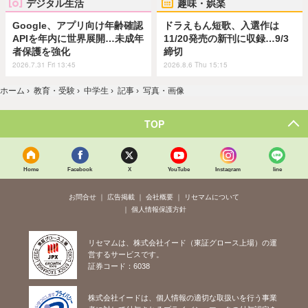
デジタル生活
趣味・娯楽
Google、アプリ向け年齢確認
ドラえもん短歌、入選作は
APIを年内に世界展開…未成年
11/20発売の新刊に収録…9/3
者保護を強化
締切
2026.7.31 Fri 13:45
2026.8.6 Thu 15:15
ホーム
›
教育・受験
›
中学生
›
記事
›
写真・画像
TOP
Home
Facebook
X
YouTube
Instagram
line
お問合せ
広告掲載
会社概要
リセマムについて
個人情報保護方針
リセマムは、株式会社イード（東証グロース上場）の運
営するサービスです。
証券コード：6038
株式会社イードは、個人情報の適切な取扱いを行う事業