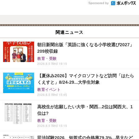
Sponsored by
関連ニュース
朝日新聞出版「英語に強くなる小学校選び2027」
209校収録
教育・受験
2026.8.5 Wed 19:15
【夏休み2026】マイクロソフトなど訪問「はたら
くえすと」8/24-29...大学生対象
教育イベント
2026.8.5 Wed 15:45
高校生が志願したい大学・関西...2位は関西大、1
位は?
教育・受験
2026.8.5 Wed 15:15
司法試験2026、短答式の合格率79.3%...早大など