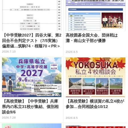
【中学受験2027】四谷大塚、第2
高校囲碁全国大会、団体戦は
回合不合判定テスト（7/5実施）
灘・南山女子部が優勝
偏差値…筑駒74・桜蔭70＜PR＞
2026.7.10
2026.8.5
【高校受験】【中学受験】兵庫
【高校受験】横須賀の私立4校が
県内の私立31校が集結、個別相
参加…合同相談会10/12
談会9/6
2026.7.28
2026.8.5