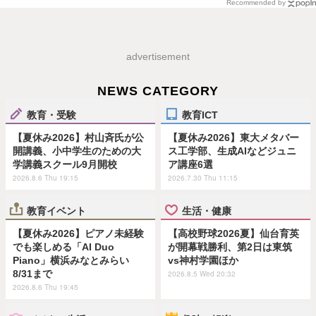
Recommended by
advertisement
NEWS CATEGORY
教育・受験
教育ICT
【夏休み2026】村山斉氏が公
【夏休み2026】東大メタバー
開講義、小中学生のための大
ス工学部、生成AIなどジュニ
学講義スクール9月開校
ア講座6選
2026.8.6 Thu 19:15
2026.7.30 Thu 11:15
教育イベント
生活・健康
【夏休み2026】ピアノ未経験
【高校野球2026夏】仙台育英
でも楽しめる「AI Duo
が開幕戦勝利、第2日は東筑
Piano」横浜みなとみらい
vs神村学園ほか
8/31まで
2026.8.5 Wed 20:32
2026.8.6 Thu 19:45