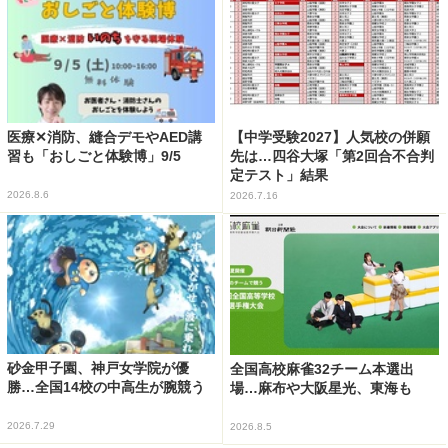
医療✕消防、縫合デモやAED講
【中学受験2027】人気校の併願
習も「おしごと体験博」9/5
先は…四谷大塚「第2回合不合判
定テスト」結果
2026.8.6
2026.7.16
砂金甲子園、神戸女学院が優
全国高校麻雀32チーム本選出
勝…全国14校の中高生が腕競う
場…麻布や大阪星光、東海も
2026.7.29
2026.8.5