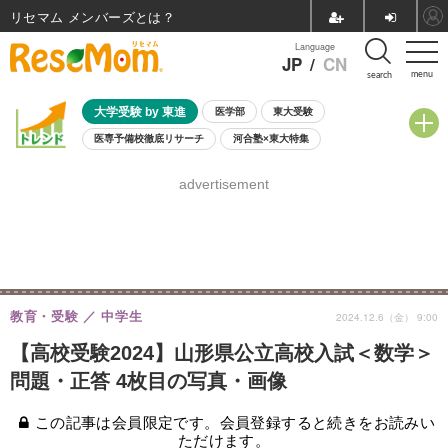
リセマム メンバーズ
Language
JP
/
CN
menu
search
大学受験 by 東進
医学部
東大受験
医専予備校徹底リサーチ
河合塾×東大特集
親子で考える大学選び
高校受験
中学受験
小学校受験
advertisement
共通テスト
夏休み
8月開催学校説明会・相談会
8月開催イベント・WS
全国公立高校 過去問
人気記事
自由研究教材（小学生向け）
自由研究教材（中学生向け）
ランキング
教育・受験
中学生
2024.12.6（金） 9:00
【高校受験2024】山形県公立高校入試＜数学＞
問題・正答 4枚目の写真・画像
この記事は会員限定です。会員登録すると続きをお読みい
ただけます。