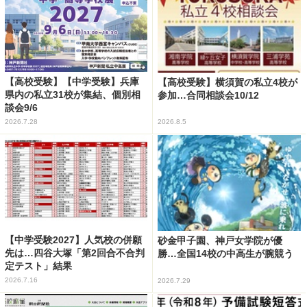
【高校受験】【中学受験】兵庫
【高校受験】横須賀の私立4校が
県内の私立31校が集結、個別相
参加…合同相談会10/12
談会9/6
2026.7.28
2026.8.5
【中学受験2027】人気校の併願
砂金甲子園、神戸女学院が優
先は…四谷大塚「第2回合不合判
勝…全国14校の中高生が腕競う
定テスト」結果
2026.7.16
2026.7.29