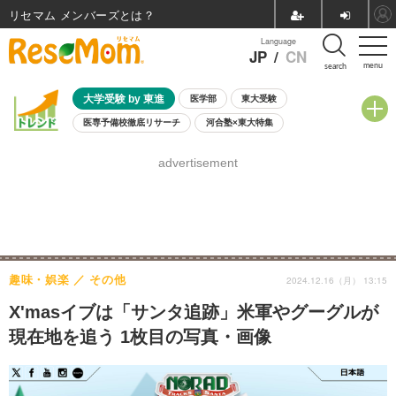
リセマム メンバーズ
Language
JP
/
CN
menu
search
大学受験 by 東進
医学部
東大受験
医専予備校徹底リサーチ
河合塾×東大特集
親子で考える大学選び
高校受験
中学受験
小学校受験
advertisement
共通テスト
夏休み
8月開催学校説明会・相談会
8月開催イベント・WS
全国公立高校 過去問
人気記事
自由研究教材（小学生向け）
自由研究教材（中学生向け）
ランキング
趣味・娯楽
その他
2024.12.16（月） 13:15
X'masイブは「サンタ追跡」米軍やグーグルが
現在地を追う 1枚目の写真・画像