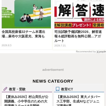
全国高校麻雀32チーム本選出
司法試験予備試験2026、解答速
場…麻布や大阪星光、東海も
報＆総評動画を無料公開…アガ
ルート
2026.8.5
2026.7.21
Recommended by
advertisement
NEWS CATEGORY
教育・受験
教育ICT
【夏休み2026】村山斉氏が公
【夏休み2026】東大メタバー
開講義、小中学生のための大
ス工学部、生成AIなどジュニ
学講義スクール9月開校
ア講座6選