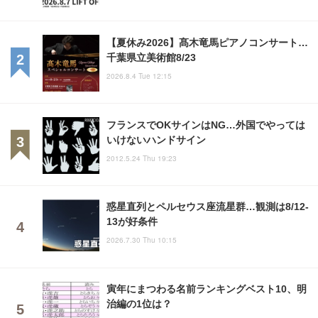
【夏休み2026】髙木竜馬ピアノコンサート…
千葉県立美術館8/23
2026.8.4 Tue 12:15
フランスでOKサインはNG…外国でやっては
いけないハンドサイン
2012.5.24 Thu 19:23
惑星直列とペルセウス座流星群…観測は8/12-
13が好条件
2026.7.30 Thu 10:15
寅年にまつわる名前ランキングベスト10、明
治編の1位は？