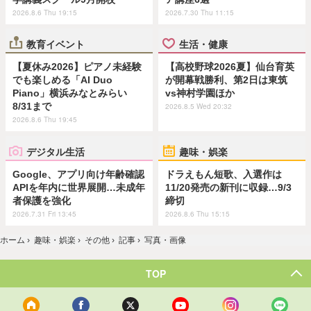
2026.8.6 Thu 19:15
2026.7.30 Thu 11:15
教育イベント
生活・健康
【夏休み2026】ピアノ未経験
【高校野球2026夏】仙台育英
でも楽しめる「AI Duo
が開幕戦勝利、第2日は東筑
Piano」横浜みなとみらい
vs神村学園ほか
8/31まで
2026.8.5 Wed 20:32
2026.8.6 Thu 19:45
デジタル生活
趣味・娯楽
Google、アプリ向け年齢確認
ドラえもん短歌、入選作は
APIを年内に世界展開…未成年
11/20発売の新刊に収録…9/3
者保護を強化
締切
2026.7.31 Fri 13:45
2026.8.6 Thu 15:15
ホーム
›
趣味・娯楽
›
その他
›
記事
›
写真・画像
TOP