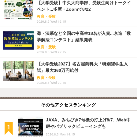
【大学受験】中央大商学部、受験生向けトークイ
ベント...多摩・Zoomで8/22
教育・受験
2026.8.5 Wed 16:15
灘・渋幕など全国の中高生18名が入賞...京進「数
学解法コンテスト」結果発表
教育・受験
2026.8.5 Wed 22:15
【大学受験2027】名古屋商科大「特別奨学生入
試」最大360万円給付
教育・受験
2026.8.5 Wed 20:15
その他アクセスランキング
JAXA、みちびき7号機の打上げ8/7…Web中
継やパブリックビューイングも
2026.8.3 Mon 14:15