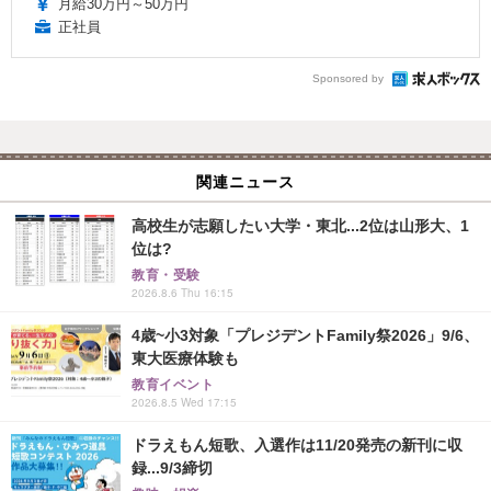
月給30万円～50万円
正社員
Sponsored by
関連ニュース
高校生が志願したい大学・東北...2位は山形大、1
位は?
教育・受験
2026.8.6 Thu 16:15
4歳~小3対象「プレジデントFamily祭2026」9/6、
東大医療体験も
教育イベント
2026.8.5 Wed 17:15
ドラえもん短歌、入選作は11/20発売の新刊に収
録...9/3締切