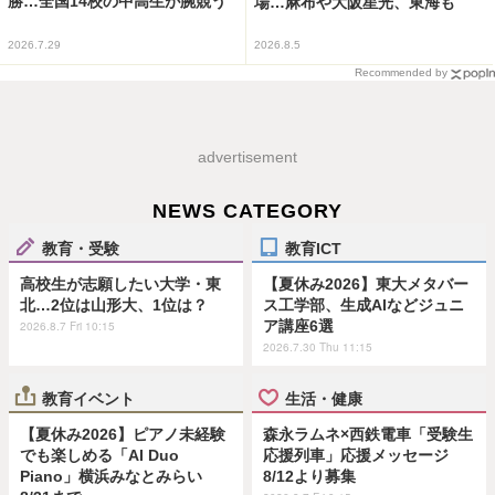
勝…全国14校の中高生が腕競う
場…麻布や大阪星光、東海も
2026.7.29
2026.8.5
Recommended by
advertisement
NEWS CATEGORY
教育・受験
教育ICT
高校生が志願したい大学・東
【夏休み2026】東大メタバー
北…2位は山形大、1位は？
ス工学部、生成AIなどジュニ
ア講座6選
2026.8.7 Fri 10:15
2026.7.30 Thu 11:15
教育イベント
生活・健康
【夏休み2026】ピアノ未経験
森永ラムネ×西鉄電車「受験生
でも楽しめる「AI Duo
応援列車」応援メッセージ
Piano」横浜みなとみらい
8/12より募集