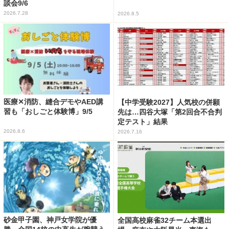
談会9/6
2026.7.28
2026.8.5
医療✕消防、縫合デモやAED講
【中学受験2027】人気校の併願
習も「おしごと体験博」9/5
先は…四谷大塚「第2回合不合判
定テスト」結果
2026.8.6
2026.7.16
砂金甲子園、神戸女学院が優
全国高校麻雀32チーム本選出