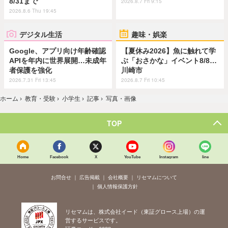
8/31まで
2026.8.7 Fri 9:15
2026.8.6 Thu 19:45
デジタル生活
趣味・娯楽
Google、アプリ向け年齢確認
【夏休み2026】魚に触れて学
APIを年内に世界展開…未成年
ぶ「おさかな」イベント8/8…
者保護を強化
川崎市
2026.7.31 Fri 13:45
2026.8.7 Fri 10:45
ホーム
›
教育・受験
›
小学生
›
記事
›
写真・画像
TOP
Home
Facebook
X
YouTube
Instagram
line
お問合せ
広告掲載
会社概要
リセマムについて
個人情報保護方針
リセマムは、株式会社イード（東証グロース上場）の運
営するサービスです。