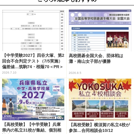
【中学受験2027】四谷大塚、第2
高校囲碁全国大会、団体戦は
回合不合判定テスト（7/5実施）
灘・南山女子部が優勝
偏差値…筑駒74・桜蔭70＜PR＞
2026.7.10
2026.8.5
【高校受験】【中学受験】兵庫
【高校受験】横須賀の私立4校が
県内の私立31校が集結、個別相
参加…合同相談会10/12