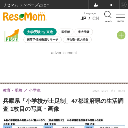
リセマム メンバーズ
Language
JP
/
CN
menu
search
大学受験 by 東進
医学部
東大受験
医専予備校徹底リサーチ
河合塾×東大特集
親子で考える大学選び
高校受験
中学受験
小学校受験
advertisement
共通テスト
夏休み
8月開催学校説明会・相談会
8月開催イベント・WS
全国公立高校 過去問
人気記事
自由研究教材（小学生向け）
自由研究教材（中学生向け）
ランキング
教育・受験
小学生
2024.12.24（火） 18:45
兵庫県「小学校が土足制」47都道府県の生活調
査 1枚目の写真・画像