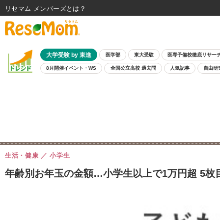
リセマム メンバーズ
大学受験 by 東進
医学部
東大受験
医専予備校徹底リサー
8月開催イベント・WS
全国公立高校 過去問
人気記事
自由研
生活・健康
小学生
年齢別お年玉の金額…小学生以上で1万円超 5枚