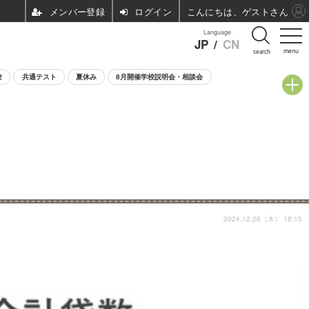
ログイン
こんにちは、ゲストさん
Language
JP
/
CN
menu
search
験
共通テスト
夏休み
8月開催学校説明会・相談会
2024.12.26（木） 18:15