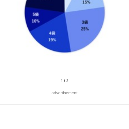
1
/
2
advertisement