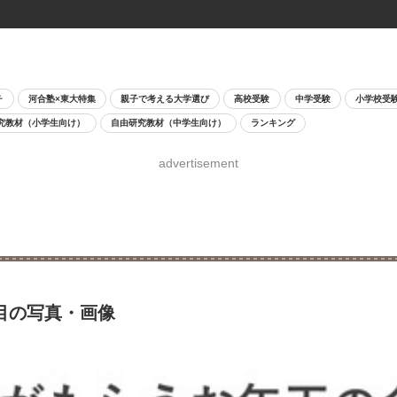
チ
河合塾×東大特集
親子で考える大学選び
高校受験
中学受験
小学校受
究教材（小学生向け）
自由研究教材（中学生向け）
ランキング
advertisement
目の写真・画像