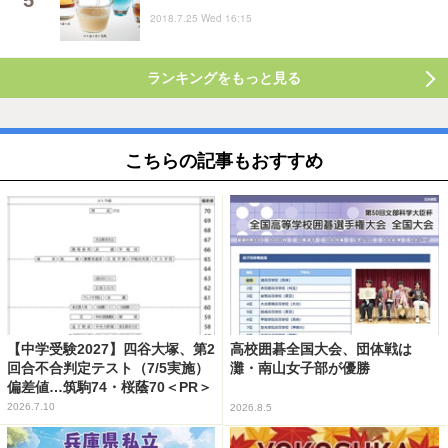
2018.7.25 Wed 16:15
ランキングをもっと見る
こちらの記事もおすすめ
【中学受験2027】四谷大塚、第2
高校囲碁全国大会、団体戦は
回合不合判定テスト（7/5実施）
灘・南山女子部が優勝
偏差値…筑駒74・桜蔭70＜PR＞
2026.7.10
2026.8.5