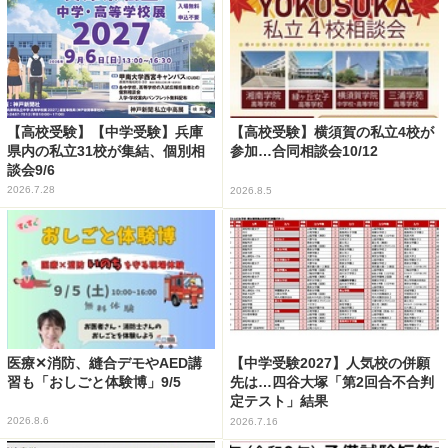
【高校受験】【中学受験】兵庫
【高校受験】横須賀の私立4校が
県内の私立31校が集結、個別相
参加…合同相談会10/12
談会9/6
2026.7.28
2026.8.5
医療✕消防、縫合デモやAED講
【中学受験2027】人気校の併願
習も「おしごと体験博」9/5
先は…四谷大塚「第2回合不合判
定テスト」結果
2026.8.6
2026.7.16