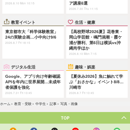
ア講座6選
2026.8.10 Mon 10:15
2026.7.30 Thu 11:15
教育イベント
生活・健康
東京都市大「科学体験教室」
【高校野球2026夏】花巻東・
24の実験企画…小中向け9/6
岡山学芸館・鳴門渦潮・霞ケ
浦が勝利、第6日は横浜vs沖
2026.8.7 Fri 18:15
縄尚学ほか
2026.8.10 Mon 7:15
デジタル生活
趣味・娯楽
Google、アプリ向け年齢確認
【夏休み2026】魚に触れて学
APIを年内に世界展開…未成年
ぶ「おさかな」イベント8/8…
者保護を強化
川崎市
2026.7.31 Fri 13:45
2026.8.7 Fri 10:45
ホーム
›
教育・受験
›
中学生
›
記事
›
写真・画像
TOP