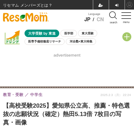
リセマム メンバーズ
Language
JP
/
CN
menu
search
大学受験 by 東進
医学部
東大受験
医専予備校徹底リサーチ
河合塾×東大特集
親子で考える大学選び
高校受験
中学受験
小学校受験
advertisement
共通テスト
夏休み
8月開催学校説明会・相談会
8月開催イベント・WS
全国公立高校 過去問
人気記事
自由研究教材（小学生向け）
自由研究教材（中学生向け）
ランキング
教育・受験
中学生
2025.2.3（月） 22:24
【高校受験2025】愛知県公立高、推薦・特色選
抜の志願状況（確定）熱田5.13倍 7枚目の写
真・画像