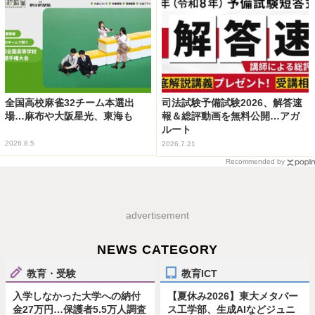
全国高校麻雀32チーム本選出
司法試験予備試験2026、解答速
場…麻布や大阪星光、東海も
報＆総評動画を無料公開…アガ
ルート
2026.8.5
2026.7.21
Recommended by
advertisement
NEWS CATEGORY
教育・受験
教育ICT
入学しなかった大学への納付
【夏休み2026】東大メタバー
金27万円…保護者5.5万人調査
ス工学部、生成AIなどジュニ