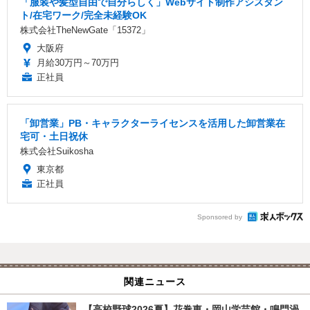
「服装や髪型自由で自分らしく」Webサイト制作アシスタン
ト/在宅ワーク/完全未経験OK
株式会社TheNewGate「15372」
大阪府
月給30万円～70万円
正社員
「卸営業」PB・キャラクターライセンスを活用した卸営業在
宅可・土日祝休
株式会社Suikosha
東京都
正社員
Sponsored by
関連ニュース
【高校野球2026夏】花巻東・岡山学芸館・鳴門渦