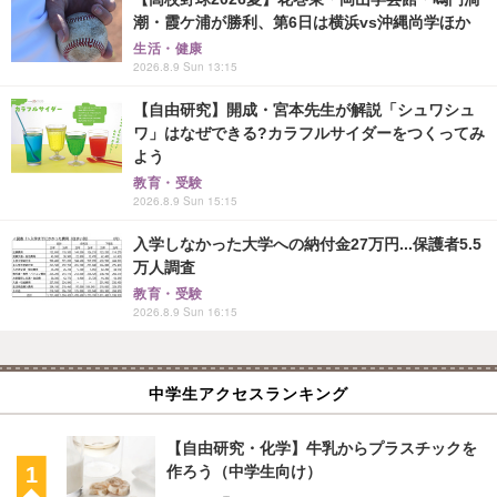
潮・霞ケ浦が勝利、第6日は横浜vs沖縄尚学ほか
生活・健康
2026.8.9 Sun 13:15
【自由研究】開成・宮本先生が解説「シュワシュ
ワ」はなぜできる?カラフルサイダーをつくってみ
よう
教育・受験
2026.8.9 Sun 15:15
入学しなかった大学への納付金27万円...保護者5.5
万人調査
教育・受験
2026.8.9 Sun 16:15
中学生アクセスランキング
【自由研究・化学】牛乳からプラスチックを
作ろう（中学生向け）