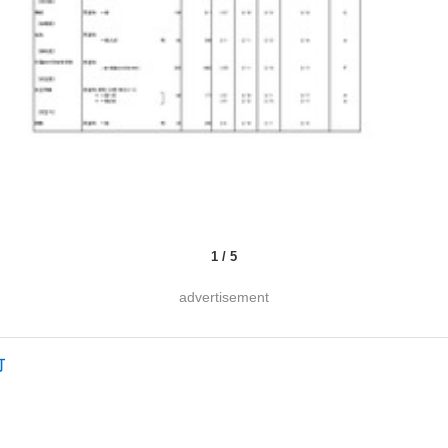
1
/
5
advertisement
可