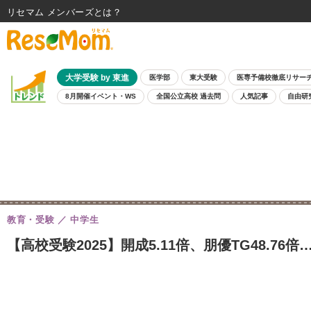
リセマム メンバーズ
大学受験 by 東進
医学部
東大受験
医専予備校徹底リサー
8月開催イベント・WS
全国公立高校 過去問
人気記事
自由研
教育・受験
中学生
【高校受験2025】開成5.11倍、朋優TG48.7