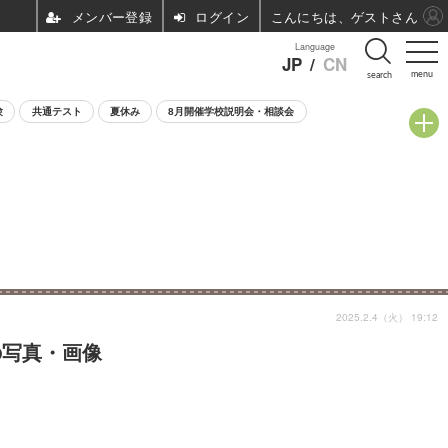
ログイン
こんにちは、ゲストさん
Language
JP
/
CN
menu
search
験
共通テスト
夏休み
8月開催学校説明会・相談会
2025.2.4（火） 19:12
目の写真・画像