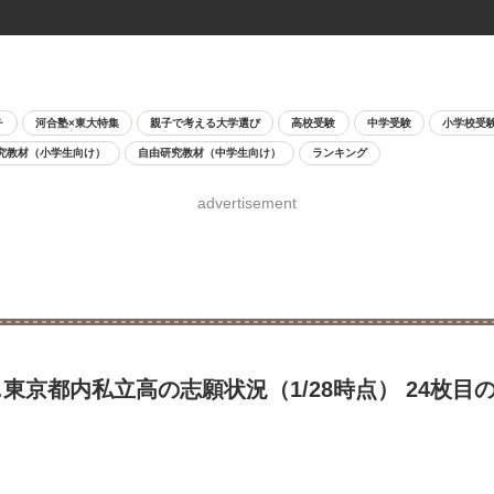
チ
河合塾×東大特集
親子で考える大学選び
高校受験
中学受験
小学校受
究教材（小学生向け）
自由研究教材（中学生向け）
ランキング
advertisement
6倍…東京都内私立高の志願状況（1/28時点） 24枚