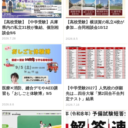
【高校受験】【中学受験】兵庫
【高校受験】横須賀の私立4校が
県内の私立31校が集結、個別相
参加…合同相談会10/12
談会9/6
2026.7.28
2026.8.5
医療✕消防、縫合デモやAED講
【中学受験2027】人気校の併願
習も「おしごと体験博」9/5
先は…四谷大塚「第2回合不合判
定テスト」結果
2026.8.6
2026.7.16