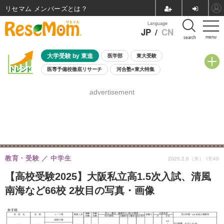
リセマム メンバーズ
Language
JP
/
CN
menu
search
大学受験 by 東進
医学部
東大受験
医専予備校徹底リサーチ
河合塾×東大特集
親子で考える大学選び
高校受験
中学受験
小学校受験
advertisement
共通テスト
夏休み
8月開催学校説明会・相談会
8月開催イベント・WS
全国公立高校 過去問
人気記事
自由研究教材（小学生向け）
自由研究教材（中学生向け）
ランキング
教育・受験
中学生
2025.2.6（木） 15:49
【高校受験2025】大阪私立高1.5次入試、清風
南海など66校 2枚目の写真・画像