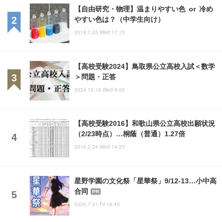
【自由研究・物理】温まりやすい色 or 冷め
やすい色は？（中学生向け）
2018.7.25 Wed 17:15
【高校受験2024】鳥取県公立高校入試＜数学
＞問題・正答
2024.12.18 Wed 9:00
【高校受験2016】和歌山県公立高校出願状況
（2/23時点）…桐蔭（普通）1.27倍
2016.2.24 Wed 14:25
星野学園の文化祭「星華祭」9/12-13…小中高
合同
PR
2026.7.31 Fri 16:45