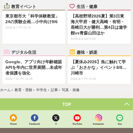
教育イベント
生活・健康
東京都市大「科学体験教室」
【高校野球2026夏】第3日東
24の実験企画…小中向け9/6
海大甲府・健大高崎・有明・
長崎日大が勝利…第4日は遊学
2026.8.7 Fri 18:15
館vs青森山田ほか
2026.8.8 Sat 9:52
デジタル生活
趣味・娯楽
Google、アプリ向け年齢確認
【夏休み2026】魚に触れて学
APIを年内に世界展開…未成年
ぶ「おさかな」イベント8/8…
者保護を強化
川崎市
2026.7.31 Fri 13:45
2026.8.7 Fri 10:45
ホーム
›
教育・受験
›
中学生
›
記事
›
写真・画像
TOP
Home
Facebook
X
YouTube
Instagram
line