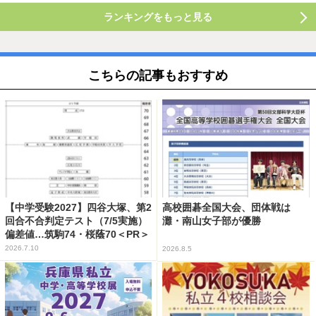
ランキングをもっと見る
こちらの記事もおすすめ
【中学受験2027】四谷大塚、第2
高校囲碁全国大会、団体戦は
回合不合判定テスト（7/5実施）
灘・南山女子部が優勝
偏差値…筑駒74・桜蔭70＜PR＞
2026.7.10
2026.8.5