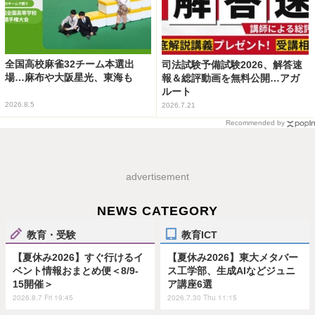
全国高校麻雀32チーム本選出
司法試験予備試験2026、解答速
場…麻布や大阪星光、東海も
報＆総評動画を無料公開…アガ
ルート
2026.8.5
2026.7.21
Recommended by
advertisement
NEWS CATEGORY
教育・受験
教育ICT
【夏休み2026】すぐ行けるイ
【夏休み2026】東大メタバー
ベント情報おまとめ便＜8/9-
ス工学部、生成AIなどジュニ
15開催＞
ア講座6選
2026.8.7 Fri 19:45
2026.7.30 Thu 11:15