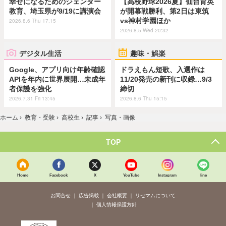
幸せになるためのジェンダー
【高校野球2026夏】仙台育英
教育、埼玉県が9/19に講演会
が開幕戦勝利、第2日は東筑
vs神村学園ほか
2026.8.6 Thu 17:15
2026.8.5 Wed 20:32
デジタル生活
趣味・娯楽
Google、アプリ向け年齢確認
ドラえもん短歌、入選作は
APIを年内に世界展開…未成年
11/20発売の新刊に収録…9/3
者保護を強化
締切
2026.7.31 Fri 13:45
2026.8.6 Thu 15:15
ホーム
›
教育・受験
›
高校生
›
記事
›
写真・画像
TOP
Home
Facebook
X
YouTube
Instagram
line
お問合せ
広告掲載
会社概要
リセマムについて
個人情報保護方針