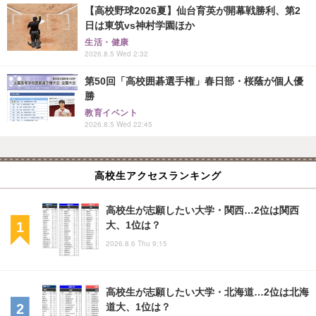
【高校野球2026夏】仙台育英が開幕戦勝利、第2
日は東筑vs神村学園ほか
生活・健康
2026.8.5 Wed 2:32
第50回「高校囲碁選手権」春日部・桜蔭が個人優
勝
教育イベント
2026.8.5 Wed 22:45
高校生アクセスランキング
高校生が志願したい大学・関西…2位は関西
大、1位は？
2026.8.6 Thu 9:15
高校生が志願したい大学・北海道…2位は北海
道大、1位は？