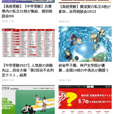
【高校受験】【中学受験】兵庫
【高校受験】横須賀の私立4校が
県内の私立31校が集結、個別相
参加…合同相談会10/12
談会9/6
2026.7.28
2026.8.5
【中学受験2027】人気校の併願
砂金甲子園、神戸女学院が優
先は…四谷大塚「第2回合不合判
勝…全国14校の中高生が腕競う
定テスト」結果
2026.7.16
2026.7.29