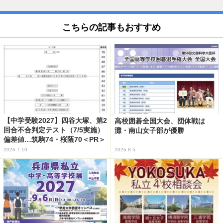
こちらの記事もおすすめ
【中学受験2027】四谷大塚、第2
高校囲碁全国大会、団体戦は
回合不合判定テスト（7/5実施）
灘・南山女子部が優勝
偏差値…筑駒74・桜蔭70＜PR＞
2026.7.10
2026.8.5