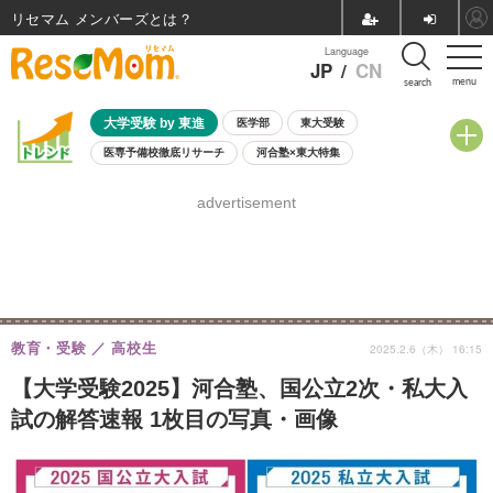
リセマム メンバーズ
Language
JP
/
CN
menu
search
大学受験 by 東進
医学部
東大受験
医専予備校徹底リサーチ
河合塾×東大特集
親子で考える大学選び
高校受験
中学受験
小学校受験
advertisement
共通テスト
夏休み
8月開催学校説明会・相談会
8月開催イベント・WS
全国公立高校 過去問
人気記事
自由研究教材（小学生向け）
自由研究教材（中学生向け）
ランキング
教育・受験
高校生
2025.2.6（木） 16:15
【大学受験2025】河合塾、国公立2次・私大入
試の解答速報 1枚目の写真・画像