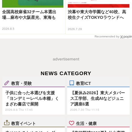
全国高校麻雀32チーム本選出
渋幕や東大寺学園など40校、高
場…麻布や大阪星光、東海も
校生クイズTOKYOラウンドへ
2026.8.5
2026.7.29
Recommended by
advertisement
NEWS CATEGORY
教育・受験
教育ICT
子供に合った本選びを支援
【夏休み2026】東大メタバー
「ヨンデミーレベル本棚」く
ス工学部、生成AIなどジュニ
まざわ書店で展開
ア講座6選
2026.8.6 Thu 17:45
2026.7.30 Thu 11:15
教育イベント
生活・健康