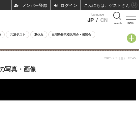
ログイン
こんにちは、ゲストさん
Language
JP
/
CN
menu
search
験
共通テスト
夏休み
8月開催学校説明会・相談会
2025.2.7（金） 13:45
目の写真・画像