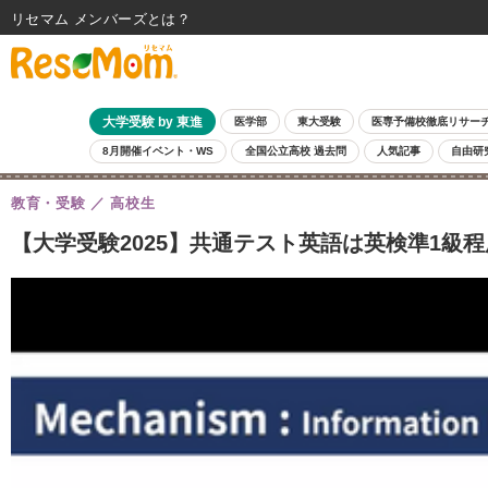
リセマム メンバーズ
大学受験 by 東進
医学部
東大受験
医専予備校徹底リサー
8月開催イベント・WS
全国公立高校 過去問
人気記事
自由研
教育・受験
高校生
【大学受験2025】共通テスト英語は英検準1級程