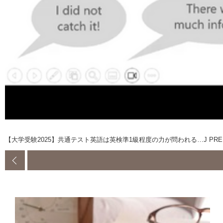
【大学受験2025】共通テスト英語は英検準1級程度の力が問われる…J PR