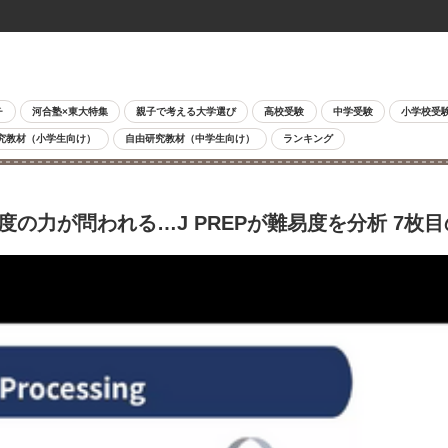
チ
河合塾×東大特集
親子で考える大学選び
高校受験
中学受験
小学校受
究教材（小学生向け）
自由研究教材（中学生向け）
ランキング
度の力が問われる…J PREPが難易度を分析 7枚