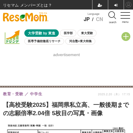
リセマム メンバーズ
Language
JP
/
CN
menu
search
大学受験 by 東進
医学部
東大受験
医専予備校徹底リサーチ
河合塾×東大特集
親子で考える大学選び
高校受験
中学受験
小学校受験
advertisement
共通テスト
夏休み
8月開催学校説明会・相談会
8月開催イベント・WS
全国公立高校 過去問
人気記事
自由研究教材（小学生向け）
自由研究教材（中学生向け）
ランキング
教育・受験
中学生
2025.2.20（木） 17:15
【高校受験2025】福岡県私立高、一般後期まで
の志願倍率2.04倍 5枚目の写真・画像