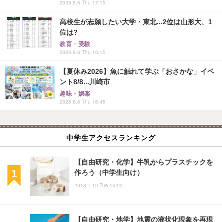
2026.8.6 Thu 17:15
高校生が志願したい大学・東北...2位は山形大、1
位は?
教育・受験
2026.8.6 Thu 16:15
【夏休み2026】魚に触れて学ぶ「おさかな」イベ
ント8/8...川崎市
趣味・娯楽
2026.8.6 Thu 16:45
中学生アクセスランキング
【自由研究・化学】牛乳からプラスチックを
作ろう（中学生向け）
2018.7.10 Tue 15:00
【自由研究・地学】地震の液状化現象を再現