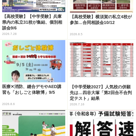
【高校受験】【中学受験】兵庫
【高校受験】横須賀の私立4校が
県内の私立31校が集結、個別相
参加…合同相談会10/12
談会9/6
2026.7.28
2026.8.5
医療✕消防、縫合デモやAED講
【中学受験2027】人気校の併願
習も「おしごと体験博」9/5
先は…四谷大塚「第2回合不合判
定テスト」結果
2026.8.6
2026.7.16