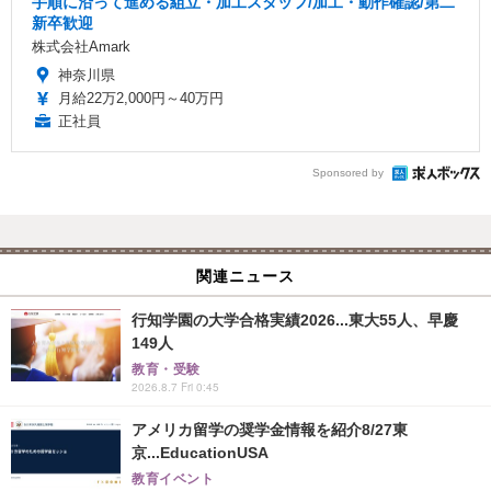
手順に沿って進める組立・加工スタッフ/加工・動作確認/第二
新卒歓迎
株式会社Amark
神奈川県
月給22万2,000円～40万円
正社員
Sponsored by
関連ニュース
行知学園の大学合格実績2026...東大55人、早慶
149人
教育・受験
2026.8.7 Fri 0:45
アメリカ留学の奨学金情報を紹介8/27東
京...EducationUSA
教育イベント