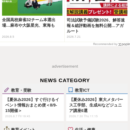
全国高校麻雀32チーム本選出
司法試験予備試験2026、解答速
場…麻布や大阪星光、東海も
報＆総評動画を無料公開…アガ
ルート
2026.8.5
2026.7.21
Recommended by
advertisement
NEWS CATEGORY
教育・受験
教育ICT
【夏休み2026】すぐ行けるイ
【夏休み2026】東大メタバー
ベント情報おまとめ便＜8/9-
ス工学部、生成AIなどジュニ
15開催＞
ア講座6選
2026.8.7 Fri 19:45
2026.7.30 Thu 11:15
教育イベント
生活・健康