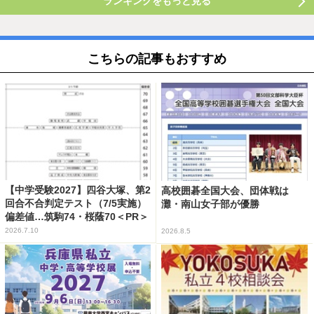
ランキングをもっと見る
こちらの記事もおすすめ
【中学受験2027】四谷大塚、第2
高校囲碁全国大会、団体戦は
回合不合判定テスト（7/5実施）
灘・南山女子部が優勝
偏差値…筑駒74・桜蔭70＜PR＞
2026.7.10
2026.8.5