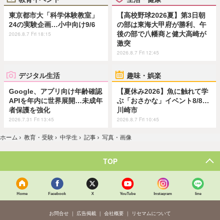
東京都市大「科学体験教室」
【高校野球2026夏】第3日朝
24の実験企画…小中向け9/6
の部は東海大甲府が勝利、午
後の部で八幡商と健大高崎が
2026.8.7 Fri 18:15
激突
2026.8.7 Fri 12:45
デジタル生活
趣味・娯楽
Google、アプリ向け年齢確認
【夏休み2026】魚に触れて学
APIを年内に世界展開…未成年
ぶ「おさかな」イベント8/8…
者保護を強化
川崎市
2026.7.31 Fri 13:45
2026.8.7 Fri 10:45
ホーム
›
教育・受験
›
中学生
›
記事
›
写真・画像
TOP
Home
Facebook
X
YouTube
Instagram
line
お問合せ
広告掲載
会社概要
リセマムについて