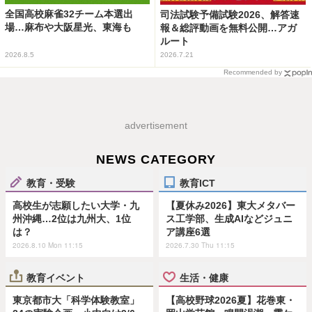
全国高校麻雀32チーム本選出
司法試験予備試験2026、解答速
場…麻布や大阪星光、東海も
報＆総評動画を無料公開…アガ
ルート
2026.8.5
2026.7.21
Recommended by
advertisement
NEWS CATEGORY
教育・受験
教育ICT
高校生が志願したい大学・九
【夏休み2026】東大メタバー
州沖縄…2位は九州大、1位
ス工学部、生成AIなどジュニ
は？
ア講座6選
2026.8.10 Mon 11:15
2026.7.30 Thu 11:15
教育イベント
生活・健康
東京都市大「科学体験教室」
【高校野球2026夏】花巻東・