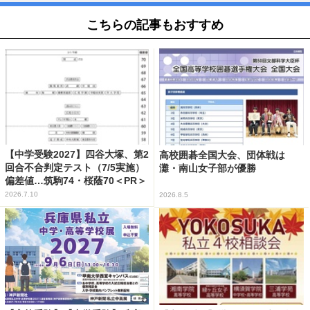
こちらの記事もおすすめ
【中学受験2027】四谷大塚、第2
高校囲碁全国大会、団体戦は
回合不合判定テスト（7/5実施）
灘・南山女子部が優勝
偏差値…筑駒74・桜蔭70＜PR＞
2026.7.10
2026.8.5