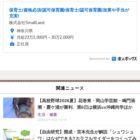
保育士/資格必須/認可保育園/保育士/認可保育園/加算や手当が
充実!
株式会社SmallLand
神奈川県
月給23万2,000円～30万2,000円
正社員
Sponsored by
関連ニュース
【高校野球2026夏】花巻東・岡山学芸館・鳴門渦
潮・霞ケ浦が勝利、第6日は横浜vs沖縄尚学ほか
生活・健康
2026.8.9 Sun 13:15
【自由研究】開成・宮本先生が解説「シュワシュ
ワ」はなぜできる?カラフルサイダーをつくってみ