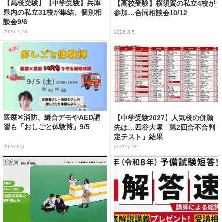
【高校受験】【中学受験】兵庫
【高校受験】横須賀の私立4校が
県内の私立31校が集結、個別相
参加…合同相談会10/12
談会9/6
2026.7.28
2026.8.5
医療✕消防、縫合デモやAED講
【中学受験2027】人気校の併願
習も「おしごと体験博」9/5
先は…四谷大塚「第2回合不合判
定テスト」結果
2026.8.6
2026.7.16