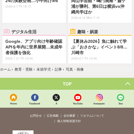
24の実験企画…小中向け9/6
岡山学芸館・鳴門渦潮・霞ケ
浦が勝利、第6日は横浜vs沖
2026.8.7 Fri 18:15
縄尚学ほか
2026.8.10 Mon 7:15
デジタル生活
趣味・娯楽
Google、アプリ向け年齢確認
【夏休み2026】魚に触れて学
APIを年内に世界展開…未成年
ぶ「おさかな」イベント8/8…
者保護を強化
川崎市
2026.7.31 Fri 13:45
2026.8.7 Fri 10:45
ホーム
›
教育・受験
›
未就学児
›
記事
›
写真・画像
TOP
Home
Facebook
X
YouTube
Instagram
line
お問合せ
広告掲載
会社概要
リセマムについて
個人情報保護方針