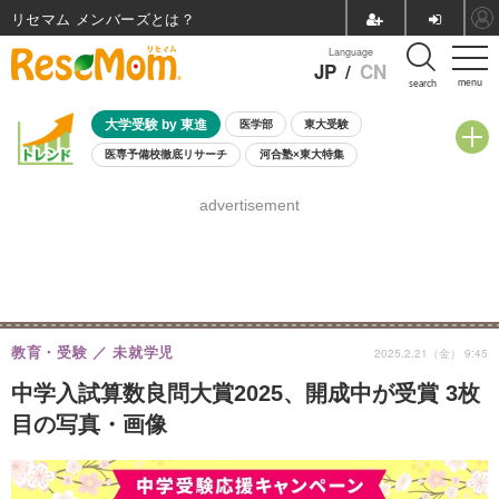
リセマム メンバーズ
Language
JP
/
CN
menu
search
大学受験 by 東進
医学部
東大受験
医専予備校徹底リサーチ
河合塾×東大特集
親子で考える大学選び
高校受験
中学受験
小学校受験
advertisement
共通テスト
夏休み
8月開催学校説明会・相談会
8月開催イベント・WS
全国公立高校 過去問
人気記事
自由研究教材（小学生向け）
自由研究教材（中学生向け）
ランキング
教育・受験
未就学児
2025.2.21（金） 9:45
中学入試算数良問大賞2025、開成中が受賞 3枚
目の写真・画像