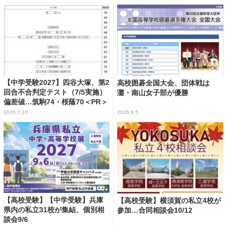
【中学受験2027】四谷大塚、第2
高校囲碁全国大会、団体戦は
回合不合判定テスト（7/5実施）
灘・南山女子部が優勝
偏差値…筑駒74・桜蔭70＜PR＞
2026.7.10
2026.8.5
【高校受験】【中学受験】兵庫
【高校受験】横須賀の私立4校が
県内の私立31校が集結、個別相
参加…合同相談会10/12
談会9/6