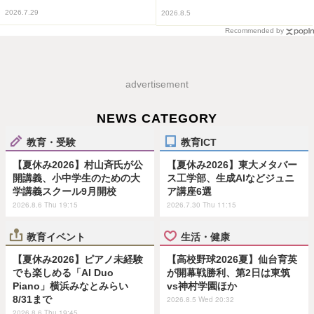
2026.7.29
2026.8.5
Recommended by
advertisement
NEWS CATEGORY
教育・受験
教育ICT
【夏休み2026】村山斉氏が公
【夏休み2026】東大メタバー
開講義、小中学生のための大
ス工学部、生成AIなどジュニ
学講義スクール9月開校
ア講座6選
2026.8.6 Thu 19:15
2026.7.30 Thu 11:15
教育イベント
生活・健康
【夏休み2026】ピアノ未経験
【高校野球2026夏】仙台育英
でも楽しめる「AI Duo
が開幕戦勝利、第2日は東筑
Piano」横浜みなとみらい
vs神村学園ほか
8/31まで
2026.8.5 Wed 20:32
2026.8.6 Thu 19:45