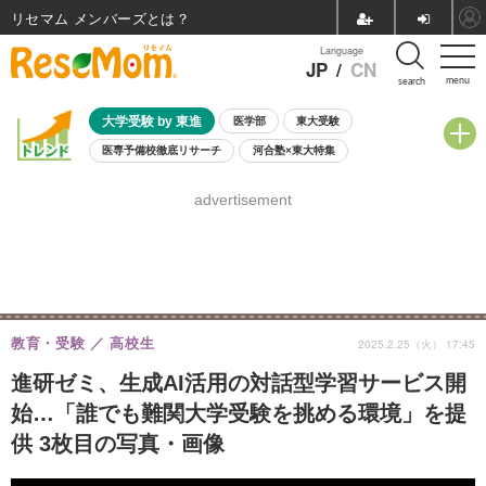
リセマム メンバーズ
Language
JP
/
CN
menu
search
大学受験 by 東進
医学部
東大受験
医専予備校徹底リサーチ
河合塾×東大特集
親子で考える大学選び
高校受験
中学受験
小学校受験
advertisement
共通テスト
夏休み
8月開催学校説明会・相談会
8月開催イベント・WS
全国公立高校 過去問
人気記事
自由研究教材（小学生向け）
自由研究教材（中学生向け）
ランキング
教育・受験
高校生
2025.2.25（火） 17:45
進研ゼミ、生成AI活用の対話型学習サービス開
始…「誰でも難関大学受験を挑める環境」を提
供 3枚目の写真・画像