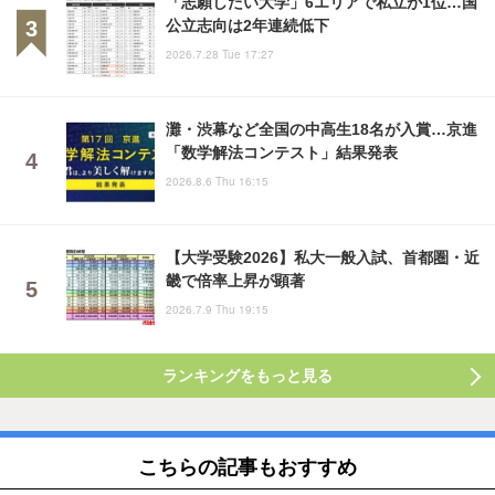
「志願したい大学」6エリアで私立が1位…国
公立志向は2年連続低下
2026.7.28 Tue 17:27
灘・渋幕など全国の中高生18名が入賞…京進
「数学解法コンテスト」結果発表
2026.8.6 Thu 16:15
【大学受験2026】私大一般入試、首都圏・近
畿で倍率上昇が顕著
2026.7.9 Thu 19:15
ランキングをもっと見る
こちらの記事もおすすめ