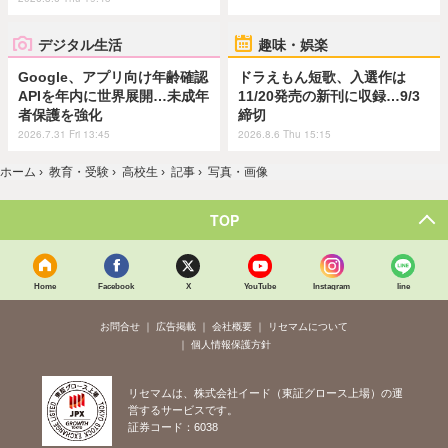
デジタル生活
趣味・娯楽
Google、アプリ向け年齢確認
ドラえもん短歌、入選作は
APIを年内に世界展開…未成年
11/20発売の新刊に収録…9/3
者保護を強化
締切
2026.7.31 Fri 13:45
2026.8.6 Thu 15:15
ホーム
›
教育・受験
›
高校生
›
記事
›
写真・画像
TOP
Home
Facebook
X
YouTube
Instagram
line
お問合せ
広告掲載
会社概要
リセマムについて
個人情報保護方針
リセマムは、株式会社イード（東証グロース上場）の運
営するサービスです。
証券コード：6038