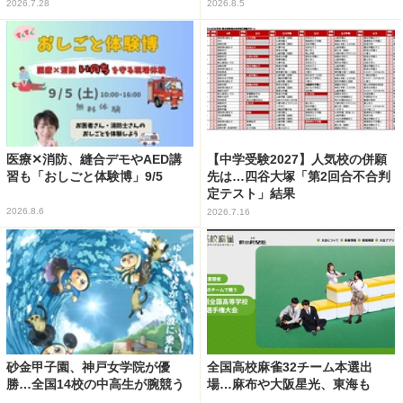
2026.7.28
2026.8.5
医療✕消防、縫合デモやAED講
【中学受験2027】人気校の併願
習も「おしごと体験博」9/5
先は…四谷大塚「第2回合不合判
定テスト」結果
2026.8.6
2026.7.16
砂金甲子園、神戸女学院が優
全国高校麻雀32チーム本選出
勝…全国14校の中高生が腕競う
場…麻布や大阪星光、東海も