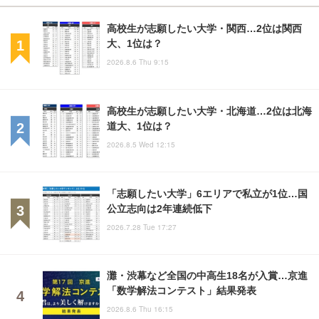
高校生が志願したい大学・関西…2位は関西
大、1位は？
2026.8.6 Thu 9:15
高校生が志願したい大学・北海道…2位は北海
道大、1位は？
2026.8.5 Wed 12:15
「志願したい大学」6エリアで私立が1位…国
公立志向は2年連続低下
2026.7.28 Tue 17:27
灘・渋幕など全国の中高生18名が入賞…京進
「数学解法コンテスト」結果発表
2026.8.6 Thu 16:15