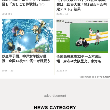
習も「おしごと体験博」9/5
先は…四谷大塚「第2回合不合判
定テスト」結果
2026.8.6
2026.7.16
砂金甲子園、神戸女学院が優
全国高校麻雀32チーム本選出
勝…全国14校の中高生が腕競う
場…麻布や大阪星光、東海も
2026.7.29
2026.8.5
Recommended by
advertisement
NEWS CATEGORY