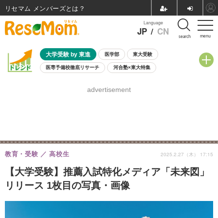
リセマム メンバーズ
Language
JP
/
CN
menu
search
大学受験 by 東進
医学部
東大受験
医専予備校徹底リサーチ
河合塾×東大特集
親子で考える大学選び
高校受験
中学受験
小学校受験
advertisement
共通テスト
夏休み
8月開催学校説明会・相談会
8月開催イベント・WS
全国公立高校 過去問
人気記事
自由研究教材（小学生向け）
自由研究教材（中学生向け）
ランキング
教育・受験
高校生
2025.2.27（木） 17:15
【大学受験】推薦入試特化メディア「未来図」
リリース 1枚目の写真・画像