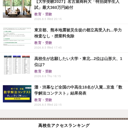
【大学受験2027】名古屋商科大「特別奨学生入
試」最大360万円給付
教育・受験
2026.8.5 Wed 20:15
東京都、熊本地震被災生徒の都立高受入れ...学力
検査なし・授業料免除
教育・受験
2026.8.5 Wed 17:45
高校生が志願したい大学・東北...2位は山形大、1
位は?
教育・受験
2026.8.6 Thu 16:15
灘・渋幕など全国の中高生18名が入賞...京進「数
学解法コンテスト」結果発表
教育・受験
2026.8.5 Wed 22:15
高校生アクセスランキング