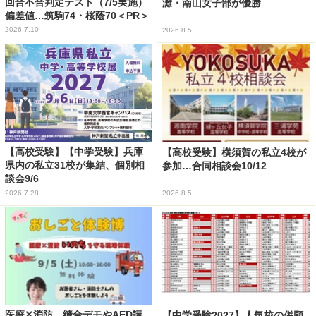
回合不合判定テスト（7/5実施）
灘・南山女子部が優勝
偏差値…筑駒74・桜蔭70＜PR＞
2026.7.10
2026.8.5
【高校受験】【中学受験】兵庫
【高校受験】横須賀の私立4校が
県内の私立31校が集結、個別相
参加…合同相談会10/12
談会9/6
2026.7.28
2026.8.5
医療✕消防、縫合デモやAED講
【中学受験2027】人気校の併願