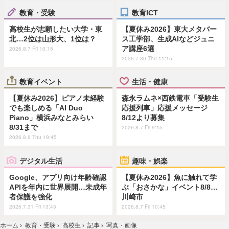
教育・受験
教育ICT
高校生が志願したい大学・東
【夏休み2026】東大メタバー
北…2位は山形大、1位は？
ス工学部、生成AIなどジュニ
ア講座6選
2026.8.7 Fri 10:15
2026.7.30 Thu 11:15
教育イベント
生活・健康
【夏休み2026】ピアノ未経験
森永ラムネ×西鉄電車「受験生
でも楽しめる「AI Duo
応援列車」応援メッセージ
Piano」横浜みなとみらい
8/12より募集
8/31まで
2026.8.7 Fri 9:15
2026.8.6 Thu 19:45
デジタル生活
趣味・娯楽
Google、アプリ向け年齢確認
【夏休み2026】魚に触れて学
APIを年内に世界展開…未成年
ぶ「おさかな」イベント8/8…
者保護を強化
川崎市
2026.7.31 Fri 13:45
2026.8.7 Fri 10:45
ホーム
›
教育・受験
›
高校生
›
記事
›
写真・画像