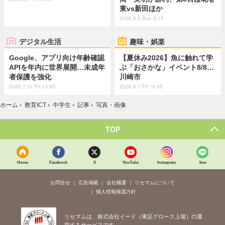
東vs新田ほか
2026.8.9 Sun 9:15
デジタル生活
趣味・娯楽
Google、アプリ向け年齢確認
【夏休み2026】魚に触れて学
APIを年内に世界展開…未成年
ぶ「おさかな」イベント8/8…
者保護を強化
川崎市
2026.7.31 Fri 13:45
2026.8.7 Fri 10:45
ホーム
›
教育ICT
›
中学生
›
記事
›
写真・画像
TOP
Home
Facebook
X
YouTube
Instagram
line
お問合せ
広告掲載
会社概要
リセマムについて
個人情報保護方針
リセマムは、株式会社イード（東証グロース上場）の運
営するサービスです。