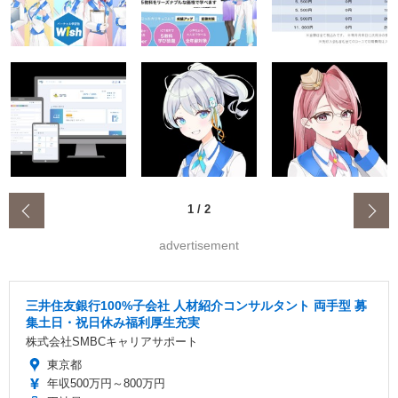
‹
1
/
2
advertisement
三井住友銀行100%子会社 人材紹介コンサルタント 両手型 募
集土日・祝日休み福利厚生充実
株式会社SMBCキャリアサポート
東京都
年収500万円～800万円