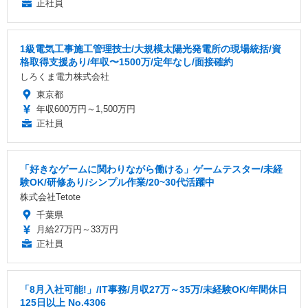
正社員
1級電気工事施工管理技士/大規模太陽光発電所の現場統括/資
格取得支援あり/年収〜1500万/定年なし/面接確約
しろくま電力株式会社
東京都
年収600万円～1,500万円
正社員
「好きなゲームに関わりながら働ける」ゲームテスター/未経
験OK/研修あり/シンプル作業/20~30代活躍中
株式会社Tetote
千葉県
月給27万円～33万円
正社員
「8月入社可能!」/IT事務/月収27万～35万/未経験OK/年間休日
125日以上 No.4306