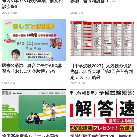
県内の私立31校が集結、個別相
参加…合同相談会10/12
談会9/6
2026.7.28
2026.8.5
医療✕消防、縫合デモやAED講
【中学受験2027】人気校の併願
習も「おしごと体験博」9/5
先は…四谷大塚「第2回合不合判
定テスト」結果
2026.8.6
2026.7.16
全国高校麻雀32チーム本選出
司法試験予備試験2026、解答速