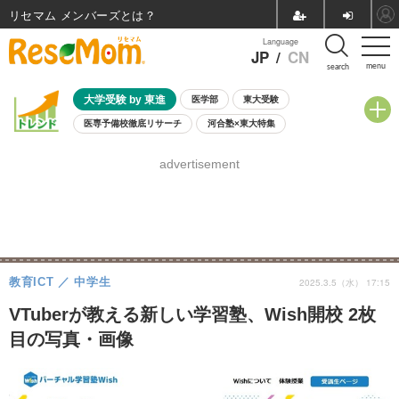
リセマム メンバーズ
Language
JP
/
CN
menu
search
大学受験 by 東進
医学部
東大受験
医専予備校徹底リサーチ
河合塾×東大特集
親子で考える大学選び
高校受験
中学受験
小学校受験
advertisement
共通テスト
夏休み
8月開催学校説明会・相談会
8月開催イベント・WS
全国公立高校 過去問
人気記事
自由研究教材（小学生向け）
自由研究教材（中学生向け）
ランキング
教育ICT
中学生
2025.3.5（水） 17:15
VTuberが教える新しい学習塾、Wish開校 2枚
目の写真・画像