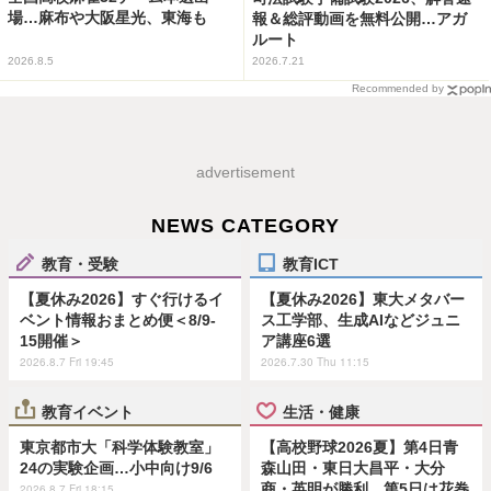
場…麻布や大阪星光、東海も
報＆総評動画を無料公開…アガ
ルート
2026.8.5
2026.7.21
Recommended by
advertisement
NEWS CATEGORY
教育・受験
教育ICT
【夏休み2026】すぐ行けるイ
【夏休み2026】東大メタバー
ベント情報おまとめ便＜8/9-
ス工学部、生成AIなどジュニ
15開催＞
ア講座6選
2026.8.7 Fri 19:45
2026.7.30 Thu 11:15
教育イベント
生活・健康
東京都市大「科学体験教室」
【高校野球2026夏】第4日青
24の実験企画…小中向け9/6
森山田・東日大昌平・大分
商・英明が勝利、第5日は花巻
2026.8.7 Fri 18:15