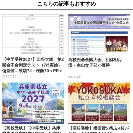
こちらの記事もおすすめ
【中学受験2027】四谷大塚、第2
高校囲碁全国大会、団体戦は
回合不合判定テスト（7/5実施）
灘・南山女子部が優勝
偏差値…筑駒74・桜蔭70＜PR＞
2026.7.10
2026.8.5
【高校受験】【中学受験】兵庫
【高校受験】横須賀の私立4校が