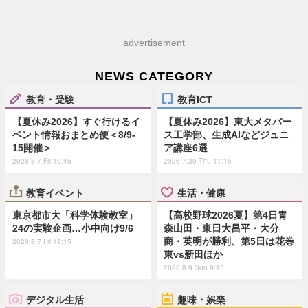
advertisement
NEWS CATEGORY
教育・受験
教育ICT
【夏休み2026】すぐ行けるイ
【夏休み2026】東大メタバー
ベント情報おまとめ便＜8/9-
ス工学部、生成AIなどジュニ
15開催＞
ア講座6選
2026.8.7 Fri 19:45
2026.7.30 Thu 11:15
教育イベント
生活・健康
東京都市大「科学体験教室」
【高校野球2026夏】第4日青
24の実験企画…小中向け9/6
森山田・東日大昌平・大分
商・英明が勝利、第5日は花巻
2026.8.7 Fri 18:15
東vs新田ほか
2026.8.9 Sun 9:15
デジタル生活
趣味・娯楽