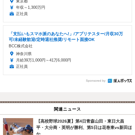
東京都
年収～1,300万円
正社員
「支払いもスマホ派のあなたへ!」/アプリテスター/月収30万
可/未経験歓迎/定時退社推奨/リモート面接OK
BCC株式会社
神奈川県
月給39万1,000円～41万6,000円
正社員
Sponsored by
関連ニュース
【高校野球2026夏】第4日青森山田・東日大昌
平・大分商・英明が勝利、第5日は花巻東vs新田ほ
か