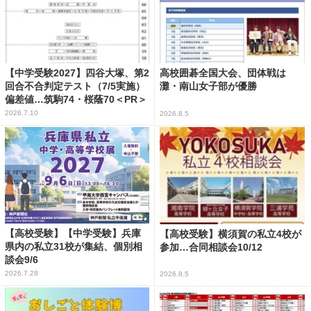
【中学受験2027】四谷大塚、第2
高校囲碁全国大会、団体戦は
回合不合判定テスト（7/5実施）
灘・南山女子部が優勝
偏差値…筑駒74・桜蔭70＜PR＞
2026.7.10
2026.8.5
【高校受験】【中学受験】兵庫
【高校受験】横須賀の私立4校が
県内の私立31校が集結、個別相
参加…合同相談会10/12
談会9/6
2026.7.28
2026.8.5