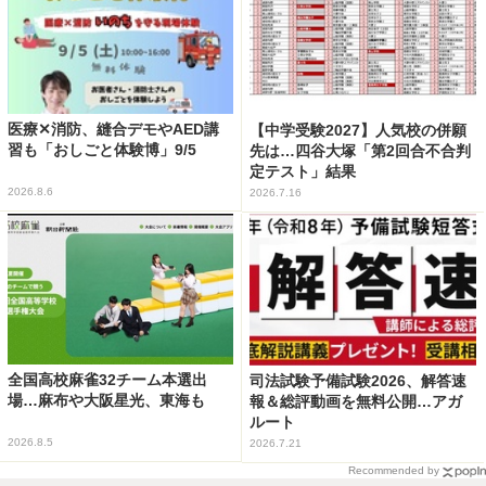
医療✕消防、縫合デモやAED講
【中学受験2027】人気校の併願
習も「おしごと体験博」9/5
先は…四谷大塚「第2回合不合判
定テスト」結果
2026.8.6
2026.7.16
全国高校麻雀32チーム本選出
司法試験予備試験2026、解答速
場…麻布や大阪星光、東海も
報＆総評動画を無料公開…アガ
ルート
2026.8.5
2026.7.21
Recommended by