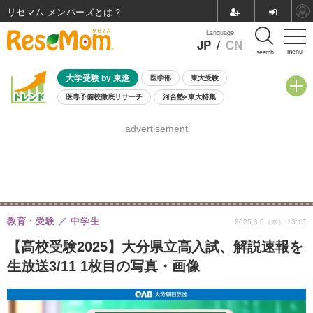
リセマム メンバーズ
Language
JP
/
CN
menu
search
大学受験 by 東進
医学部
東大受験
医専予備校徹底リサーチ
河合塾×東大特集
親子で考える大学選び
高校受験
中学受験
小学校受験
advertisement
共通テスト
夏休み
8月開催学校説明会・相談会
8月開催イベント・WS
全国公立高校 過去問
人気記事
自由研究教材（小学生向け）
自由研究教材（中学生向け）
ランキング
教育・受験
中学生
2025.3.6（木） 13:15
【高校受験2025】大分県立高入試、解説速報を
生放送3/11 1枚目の写真・画像