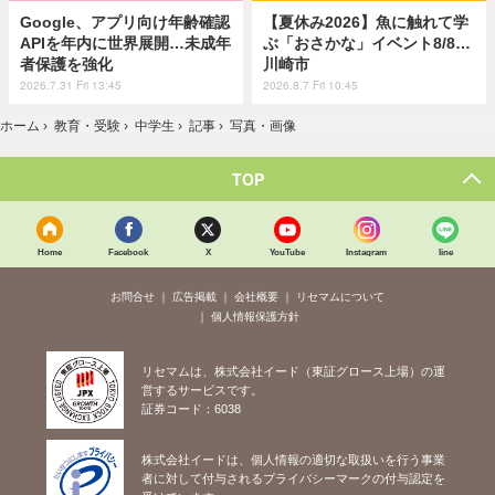
Google、アプリ向け年齢確認
【夏休み2026】魚に触れて学
APIを年内に世界展開…未成年
ぶ「おさかな」イベント8/8…
者保護を強化
川崎市
2026.7.31 Fri 13:45
2026.8.7 Fri 10:45
ホーム
›
教育・受験
›
中学生
›
記事
›
写真・画像
TOP
Home
Facebook
X
YouTube
Instagram
line
お問合せ
広告掲載
会社概要
リセマムについて
個人情報保護方針
リセマムは、株式会社イード（東証グロース上場）の運
営するサービスです。
証券コード：6038
株式会社イードは、個人情報の適切な取扱いを行う事業
者に対して付与されるプライバシーマークの付与認定を