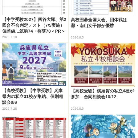
【中学受験2027】四谷大塚、第2
高校囲碁全国大会、団体戦は
回合不合判定テスト（7/5実施）
灘・南山女子部が優勝
偏差値…筑駒74・桜蔭70＜PR＞
2026.7.10
2026.8.5
【高校受験】【中学受験】兵庫
【高校受験】横須賀の私立4校が
県内の私立31校が集結、個別相
参加…合同相談会10/12
談会9/6
2026.7.28
2026.8.5