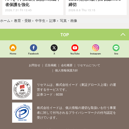
者保護を強化
締切
2026.7.31 Fri 13:45
2026.8.6 Thu 15:15
ホーム
›
教育・受験
›
中学生
›
記事
›
写真・画像
TOP
Home
Facebook
X
YouTube
Instagram
line
お問合せ
広告掲載
会社概要
リセマムについて
個人情報保護方針
リセマムは、株式会社イード（東証グロース上場）の運
営するサービスです。
証券コード：6038
株式会社イードは、個人情報の適切な取扱いを行う事業
者に対して付与されるプライバシーマークの付与認定を
受けています。