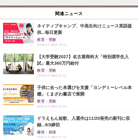
関連ニュース
ネイティブキャンプ、中高生向けニュース英語提
供...毎日更新
教育・受験
2026.8.5 Wed 18:15
【大学受験2027】名古屋商科大「特別奨学生入
試」最大360万円給付
教育・受験
2026.8.5 Wed 20:15
子供に合った本選びを支援「ヨンデミーレベル本
棚」くまざわ書店で展開
教育・受験
2026.8.5 Wed 23:45
ドラえもん短歌、入選作は11/20発売の新刊に収
録...9/3締切
趣味・娯楽
2026.8.5 Wed 21:15