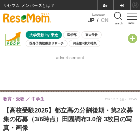
リセマム メンバーズ
Language
JP
/
CN
menu
search
大学受験 by 東進
医学部
東大受験
医専予備校徹底リサーチ
河合塾×東大特集
親子で考える大学選び
高校受験
中学受験
小学校受験
advertisement
共通テスト
夏休み
8月開催学校説明会・相談会
8月開催イベント・WS
全国公立高校 過去問
人気記事
自由研究教材（小学生向け）
自由研究教材（中学生向け）
ランキング
教育・受験
中学生
2025.3.7（金） 13:45
【高校受験2025】都立高の分割後期・第2次募
集の応募（3/6時点）田園調布3.0倍 3枚目の写
真・画像