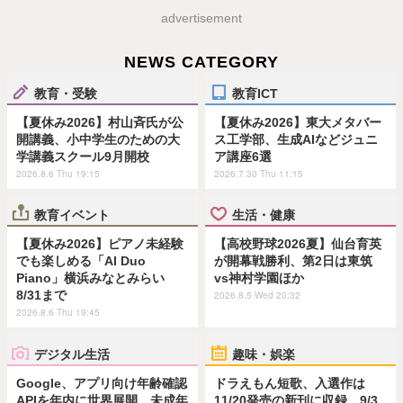
advertisement
NEWS CATEGORY
教育・受験
教育ICT
【夏休み2026】村山斉氏が公
【夏休み2026】東大メタバー
開講義、小中学生のための大
ス工学部、生成AIなどジュニ
学講義スクール9月開校
ア講座6選
2026.8.6 Thu 19:15
2026.7.30 Thu 11:15
教育イベント
生活・健康
【夏休み2026】ピアノ未経験
【高校野球2026夏】仙台育英
でも楽しめる「AI Duo
が開幕戦勝利、第2日は東筑
Piano」横浜みなとみらい
vs神村学園ほか
8/31まで
2026.8.5 Wed 20:32
2026.8.6 Thu 19:45
デジタル生活
趣味・娯楽
Google、アプリ向け年齢確認
ドラえもん短歌、入選作は
APIを年内に世界展開…未成年
11/20発売の新刊に収録…9/3