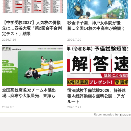
【中学受験2027】人気校の併願
砂金甲子園、神戸女学院が優
先は…四谷大塚「第2回合不合判
勝…全国14校の中高生が腕競う
定テスト」結果
2026.7.16
2026.7.29
全国高校麻雀32チーム本選出
司法試験予備試験2026、解答速
場…麻布や大阪星光、東海も
報＆総評動画を無料公開…アガ
ルート
2026.8.5
2026.7.21
Recommended by