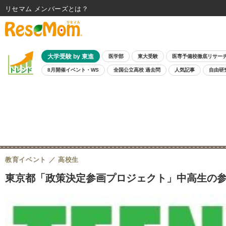
リセマム メンバーズ
大学受験 by 東進
医学部
東大受験
医専予備校徹底リサー
8月開催イベント・WS
全国公立高校 過去問
人気記事
自由研
教育イベント
高校生
東京都「政策決定参画プロジェクト」中高生の参