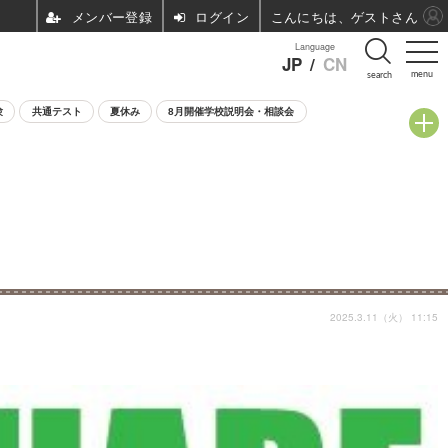
ログイン
こんにちは、ゲストさん
Language
JP
/
CN
menu
search
験
共通テスト
夏休み
8月開催学校説明会・相談会
2025.3.11（火） 11:15