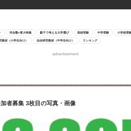
チ
河合塾×東大特集
親子で考える大学選び
高校受験
中学受験
小学校受
究教材（小学生向け）
自由研究教材（中学生向け）
ランキング
advertisement
加者募集 3枚目の写真・画像