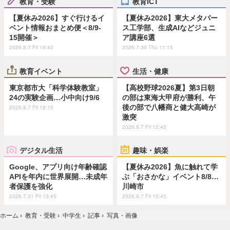
教育・受験
教育ICT
【夏休み2026】すぐ行けるイ
【夏休み2026】東大メタバー
ベント情報おまとめ便＜8/9-
ス工学部、生成AIなどジュニ
15開催＞
ア講座6選
2026.8.7 Fri 19:45
2026.7.30 Thu 11:15
教育イベント
生活・健康
東京都市大「科学体験教室」
【高校野球2026夏】第3日朝
24の実験企画…小中向け9/6
の部は東海大甲府が勝利、午
後の部で八幡商と健大高崎が
2026.8.7 Fri 18:15
激突
2026.8.7 Fri 12:45
デジタル生活
趣味・娯楽
Google、アプリ向け年齢確認
【夏休み2026】魚に触れて学
APIを年内に世界展開…未成年
ぶ「おさかな」イベント8/8…
者保護を強化
川崎市
2026.7.31 Fri 13:45
2026.8.7 Fri 10:45
ホーム
›
教育・受験
›
中学生
›
記事
›
写真・画像