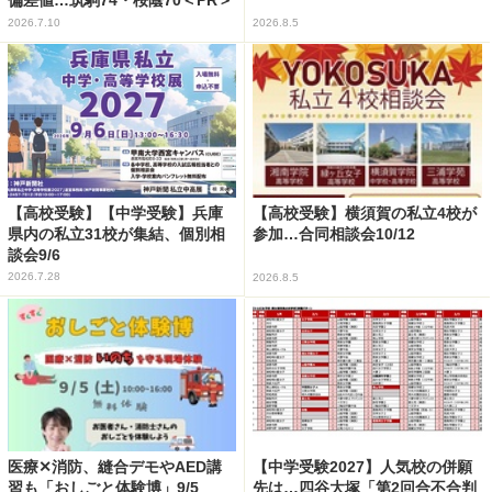
偏差値…筑駒74・桜蔭70＜PR＞
2026.7.10
2026.8.5
【高校受験】【中学受験】兵庫
【高校受験】横須賀の私立4校が
県内の私立31校が集結、個別相
参加…合同相談会10/12
談会9/6
2026.7.28
2026.8.5
医療✕消防、縫合デモやAED講
【中学受験2027】人気校の併願
習も「おしごと体験博」9/5
先は…四谷大塚「第2回合不合判