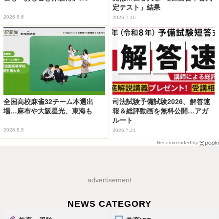
定テスト」結果
2026.8.6
2026.7.16
全国高校麻雀32チーム本選出
司法試験予備試験2026、解答速
場…麻布や大阪星光、東海も
報＆総評動画を無料公開…アガ
ルート
2026.8.5
2026.7.21
Recommended by
advertisement
NEWS CATEGORY