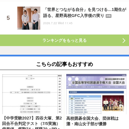
「世界とつながる自分」を見つける…1期生が
語る、星野高校GFC入学後の実り
PR
2026.7.22 Wed 11:45
ランキングをもっと見る
こちらの記事もおすすめ
【中学受験2027】四谷大塚、第2
高校囲碁全国大会、団体戦は
回合不合判定テスト（7/5実施）
灘・南山女子部が優勝