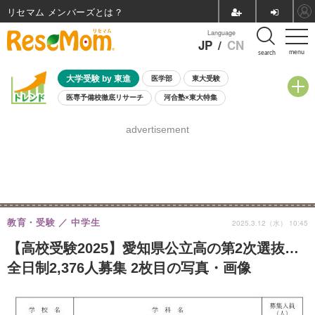
リセマム メンバーズ
Language
JP
/
CN
menu
search
大学受験 by 東進
医学部
東大受験
医専予備校徹底リサーチ
河合塾×東大特集
親子で考える大学選び
高校受験
中学受験
小学校受験
advertisement
共通テスト
夏休み
8月開催学校説明会・相談会
8月開催イベント・WS
全国公立高校 過去問
人気記事
自由研究教材（小学生向け）
自由研究教材（中学生向け）
ランキング
教育・受験
中学生
2025.3.12（水） 10:45
【高校受験2025】愛知県公立高の第2次選抜…
全日制2,376人募集 2枚目の写真・画像