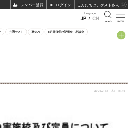
ログイン
こんにちは、ゲストさん
Language
JP
/
CN
menu
search
験
共通テスト
夏休み
8月開催学校説明会・相談会
2025.3.13（木） 15:45