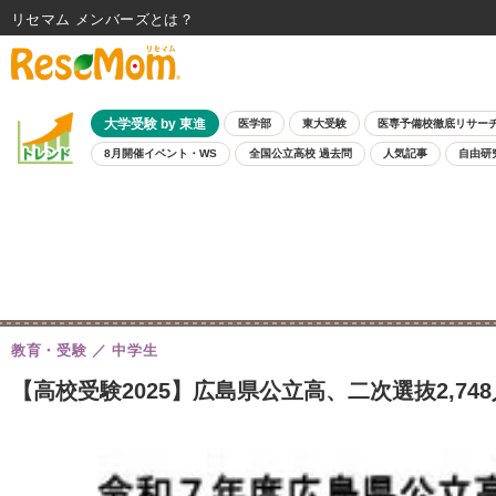
リセマム メンバーズ
大学受験 by 東進
医学部
東大受験
医専予備校徹底リサー
8月開催イベント・WS
全国公立高校 過去問
人気記事
自由研
教育・受験
中学生
【高校受験2025】広島県公立高、二次選抜2,74