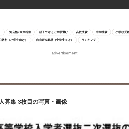
チ
河合塾×東大特集
親子で考える大学選び
高校受験
中学受験
小学校受
究教材（小学生向け）
自由研究教材（中学生向け）
ランキング
advertisement
8人募集 3枚目の写真・画像