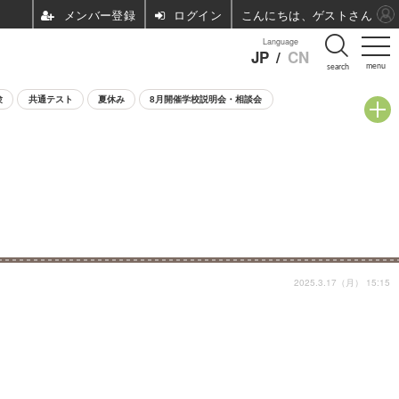
ログイン
こんにちは、ゲストさん
Language
JP
/
CN
menu
search
験
共通テスト
夏休み
8月開催学校説明会・相談会
2025.3.17（月） 15:15