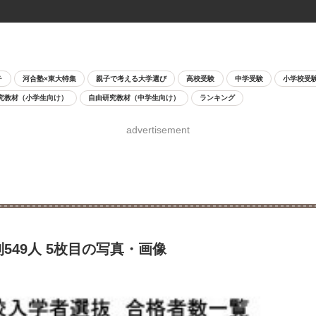
チ
河合塾×東大特集
親子で考える大学選び
高校受験
中学受験
小学校受
究教材（小学生向け）
自由研究教材（中学生向け）
ランキング
advertisement
549人 5枚目の写真・画像