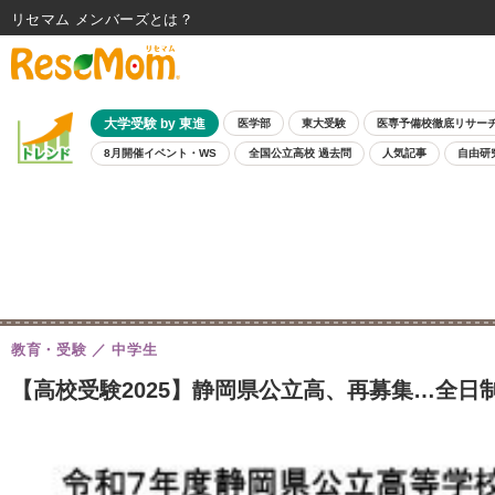
リセマム メンバーズ
大学受験 by 東進
医学部
東大受験
医専予備校徹底リサー
8月開催イベント・WS
全国公立高校 過去問
人気記事
自由研
教育・受験
中学生
【高校受験2025】静岡県公立高、再募集…全日制