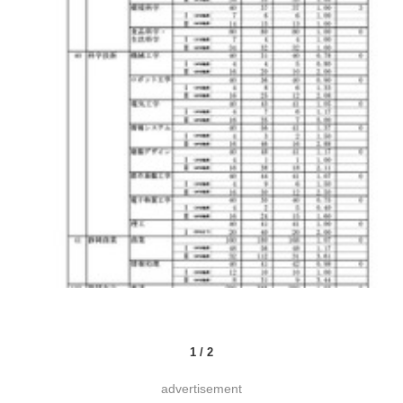
1
/
2
advertisement