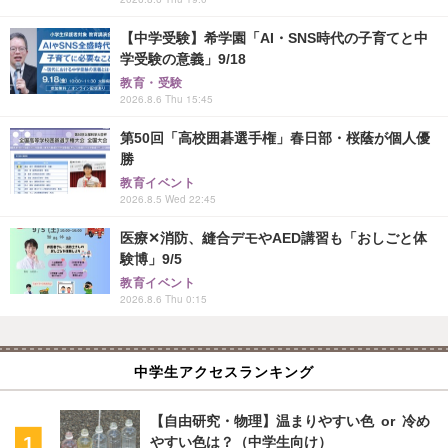
【中学受験】希学園「AI・SNS時代の子育てと中
学受験の意義」9/18
教育・受験
2026.8.6 Thu 15:45
第50回「高校囲碁選手権」春日部・桜蔭が個人優
勝
教育イベント
2026.8.5 Wed 22:45
医療✕消防、縫合デモやAED講習も「おしごと体
験博」9/5
教育イベント
2026.8.6 Thu 0:15
中学生アクセスランキング
【自由研究・物理】温まりやすい色 or 冷め
やすい色は？（中学生向け）