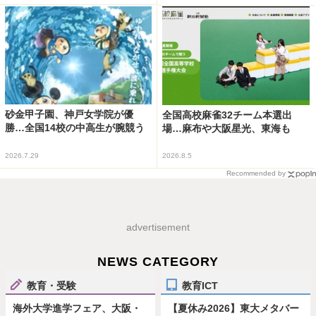
砂金甲子園、神戸女学院が優
全国高校麻雀32チーム本選出
勝…全国14校の中高生が腕競う
場…麻布や大阪星光、東海も
2026.7.29
2026.8.5
Recommended by
advertisement
NEWS CATEGORY
教育・受験
教育ICT
海外大学進学フェア、大阪・
【夏休み2026】東大メタバー