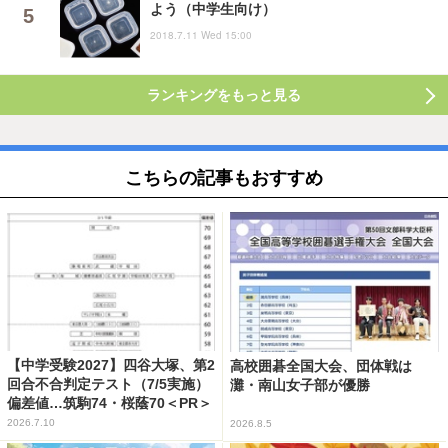
よう（中学生向け）
2018.7.11 Wed 15:00
ランキングをもっと見る
こちらの記事もおすすめ
【中学受験2027】四谷大塚、第2
高校囲碁全国大会、団体戦は
回合不合判定テスト（7/5実施）
灘・南山女子部が優勝
偏差値…筑駒74・桜蔭70＜PR＞
2026.7.10
2026.8.5