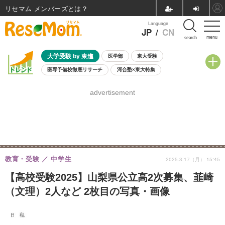
リセマム メンバーズ
Language
JP
/
CN
menu
search
大学受験 by 東進
医学部
東大受験
医専予備校徹底リサーチ
河合塾×東大特集
親子で考える大学選び
高校受験
中学受験
小学校受験
advertisement
共通テスト
夏休み
8月開催学校説明会・相談会
8月開催イベント・WS
全国公立高校 過去問
人気記事
自由研究教材（小学生向け）
自由研究教材（中学生向け）
ランキング
教育・受験
中学生
2025.3.17（月） 15:45
【高校受験2025】山梨県公立高2次募集、韮崎
（文理）2人など 2枚目の写真・画像