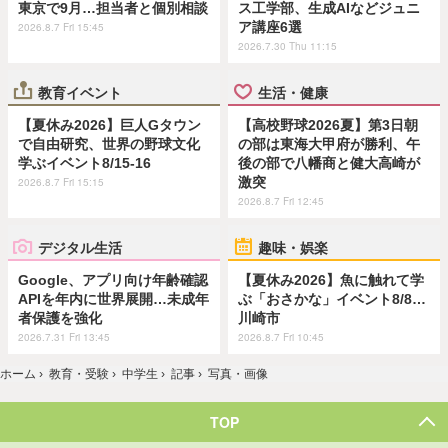
東京で9月…担当者と個別相談
ス工学部、生成AIなどジュニ
ア講座6選
2026.8.7 Fri 15:45
2026.7.30 Thu 11:15
教育イベント
生活・健康
【夏休み2026】巨人Gタウン
【高校野球2026夏】第3日朝
で自由研究、世界の野球文化
の部は東海大甲府が勝利、午
学ぶイベント8/15-16
後の部で八幡商と健大高崎が
激突
2026.8.7 Fri 15:15
2026.8.7 Fri 12:45
デジタル生活
趣味・娯楽
Google、アプリ向け年齢確認
【夏休み2026】魚に触れて学
APIを年内に世界展開…未成年
ぶ「おさかな」イベント8/8…
者保護を強化
川崎市
2026.7.31 Fri 13:45
2026.8.7 Fri 10:45
ホーム
›
教育・受験
›
中学生
›
記事
›
写真・画像
TOP