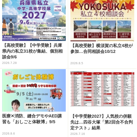
【高校受験】【中学受験】兵庫
【高校受験】横須賀の私立4校が
県内の私立31校が集結、個別相
参加…合同相談会10/12
談会9/6
2026.7.28
2026.8.5
医療✕消防、縫合デモやAED講
【中学受験2027】人気校の併願
習も「おしごと体験博」9/5
先は…四谷大塚「第2回合不合判
定テスト」結果
2026.8.6
2026.7.16