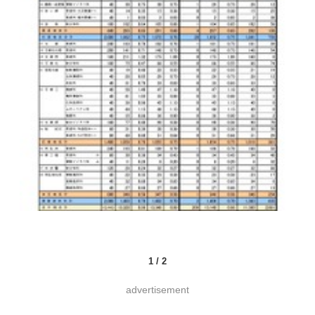
1
/
2
advertisement