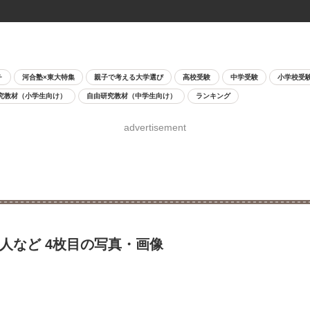
チ
河合塾×東大特集
親子で考える大学選び
高校受験
中学受験
小学校受
究教材（小学生向け）
自由研究教材（中学生向け）
ランキング
advertisement
9人など 4枚目の写真・画像