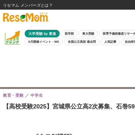
リセマム メンバーズ
大学受験 by 東進
医学部
東大受験
医専予備校徹底リサー
8月開催イベント・WS
全国公立高校 過去問
人気記事
自由研
教育・受験
中学生
【高校受験2025】宮城県公立高2次募集、石巻5