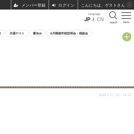
ログイン
こんにちは、ゲストさん
Language
JP
/
CN
menu
search
験
共通テスト
夏休み
8月開催学校説明会・相談会
2025.3.17（月） 18:15