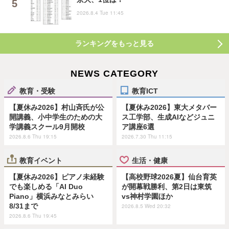
2026.8.4 Tue 11:45
ランキングをもっと見る
NEWS CATEGORY
教育・受験
教育ICT
【夏休み2026】村山斉氏が公
【夏休み2026】東大メタバー
開講義、小中学生のための大
ス工学部、生成AIなどジュニ
学講義スクール9月開校
ア講座6選
2026.8.6 Thu 19:15
2026.7.30 Thu 11:15
教育イベント
生活・健康
【夏休み2026】ピアノ未経験
【高校野球2026夏】仙台育英
でも楽しめる「AI Duo
が開幕戦勝利、第2日は東筑
Piano」横浜みなとみらい
vs神村学園ほか
8/31まで
2026.8.5 Wed 20:32
2026.8.6 Thu 19:45