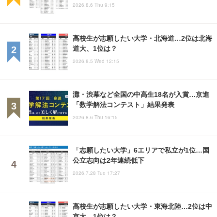
2026.8.6 Thu 9:15
高校生が志願したい大学・北海道…2位は北海
道大、1位は？
2026.8.5 Wed 12:15
灘・渋幕など全国の中高生18名が入賞…京進
「数学解法コンテスト」結果発表
2026.8.6 Thu 16:15
「志願したい大学」6エリアで私立が1位…国
公立志向は2年連続低下
2026.7.28 Tue 17:27
高校生が志願したい大学・東海北陸…2位は中
京大、1位は？