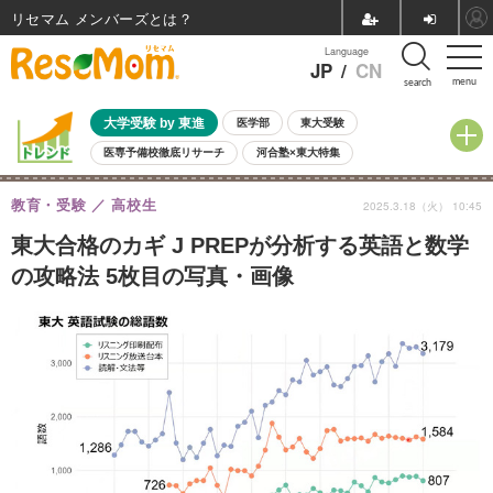
リセマム メンバーズ
Language
JP
/
CN
menu
search
大学受験 by 東進
医学部
東大受験
医専予備校徹底リサーチ
河合塾×東大特集
親子で考える大学選び
高校受験
中学受験
小学校受験
教育・受験
高校生
2025.3.18（火） 10:45
共通テスト
夏休み
8月開催学校説明会・相談会
8月開催イベント・WS
全国公立高校 過去問
人気記事
東大合格のカギ J PREPが分析する英語と数学
自由研究教材（小学生向け）
自由研究教材（中学生向け）
ランキング
の攻略法 5枚目の写真・画像