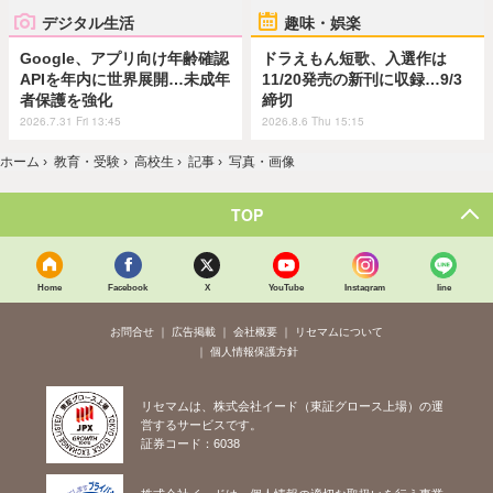
デジタル生活
趣味・娯楽
Google、アプリ向け年齢確認
ドラえもん短歌、入選作は
APIを年内に世界展開…未成年
11/20発売の新刊に収録…9/3
者保護を強化
締切
2026.7.31 Fri 13:45
2026.8.6 Thu 15:15
ホーム
›
教育・受験
›
高校生
›
記事
›
写真・画像
TOP
Home
Facebook
X
YouTube
Instagram
line
お問合せ
広告掲載
会社概要
リセマムについて
個人情報保護方針
リセマムは、株式会社イード（東証グロース上場）の運
営するサービスです。
証券コード：6038