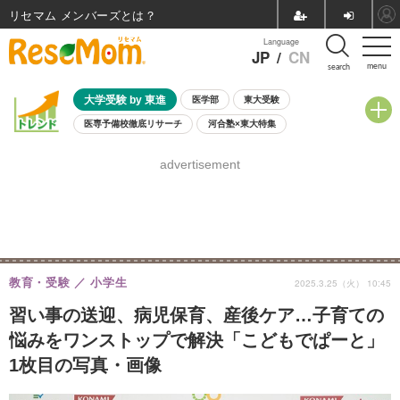
リセマム メンバーズ
Language
JP
/
CN
menu
search
大学受験 by 東進
医学部
東大受験
医専予備校徹底リサーチ
河合塾×東大特集
親子で考える大学選び
高校受験
中学受験
小学校受験
advertisement
共通テスト
夏休み
8月開催学校説明会・相談会
8月開催イベント・WS
全国公立高校 過去問
人気記事
自由研究教材（小学生向け）
自由研究教材（中学生向け）
ランキング
教育・受験
小学生
2025.3.25（火） 10:45
習い事の送迎、病児保育、産後ケア…子育ての
悩みをワンストップで解決「こどもでぱーと」
1枚目の写真・画像