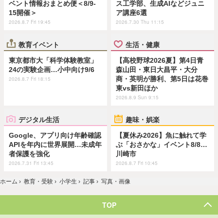
ベント情報おまとめ便＜8/9-
ス工学部、生成AIなどジュニ
15開催＞
ア講座6選
2026.8.7 Fri 19:45
2026.7.30 Thu 11:15
教育イベント
生活・健康
東京都市大「科学体験教室」
【高校野球2026夏】第4日青
24の実験企画…小中向け9/6
森山田・東日大昌平・大分
商・英明が勝利、第5日は花巻
2026.8.7 Fri 18:15
東vs新田ほか
2026.8.9 Sun 9:15
デジタル生活
趣味・娯楽
Google、アプリ向け年齢確認
【夏休み2026】魚に触れて学
APIを年内に世界展開…未成年
ぶ「おさかな」イベント8/8…
者保護を強化
川崎市
2026.7.31 Fri 13:45
2026.8.7 Fri 10:45
ホーム
›
教育・受験
›
小学生
›
記事
›
写真・画像
TOP