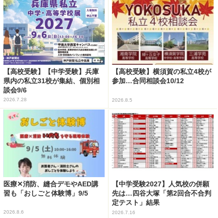
【高校受験】【中学受験】兵庫
【高校受験】横須賀の私立4校が
県内の私立31校が集結、個別相
参加…合同相談会10/12
談会9/6
2026.7.28
2026.8.5
医療✕消防、縫合デモやAED講
【中学受験2027】人気校の併願
習も「おしごと体験博」9/5
先は…四谷大塚「第2回合不合判
定テスト」結果
2026.8.6
2026.7.16