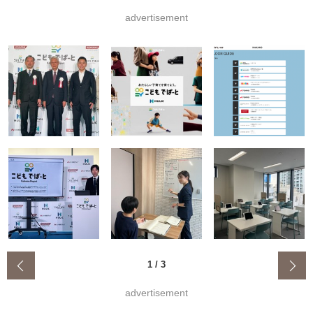
advertisement
‹
1
/
3
advertisement