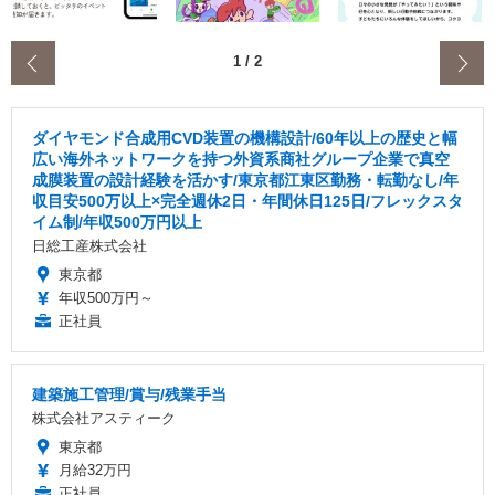
‹
1
/
2
ダイヤモンド合成用CVD装置の機構設計/60年以上の歴史と幅
広い海外ネットワークを持つ外資系商社グループ企業で真空
成膜装置の設計経験を活かす/東京都江東区勤務・転勤なし/年
収目安500万以上×完全週休2日・年間休日125日/フレックスタ
イム制/年収500万円以上
日総工産株式会社
東京都
年収500万円～
正社員
建築施工管理/賞与/残業手当
株式会社アスティーク
東京都
月給32万円
正社員