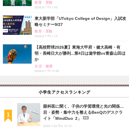
教育・受験
2026.8.7 Fri 1:45
東大新学部「UTokyo College of Design」入試攻
略セミナー9/27
教育・受験
2026.8.7 Fri 1:15
【高校野球2026夏】東海大甲府・健大高崎・有
明・長崎日大が勝利...第4日は遊学館vs青森山田ほ
か
生活・健康
2026.8.7 Fri 15:52
小学生アクセスランキング
眼科医に聞く、子供の学習環境と光の関係…
目・姿勢・集中力を整えるBenQのデスクラ
イト「MindDuo 2」
PR
2026.7.23 Thu 10:15