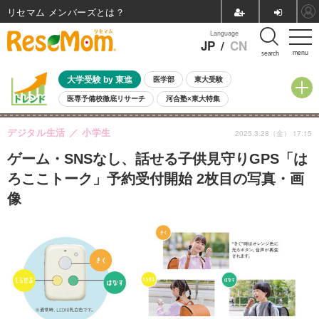
リセマム メンバーズ
Language
JP
/
CN
menu
search
大学受験 by 東進
医学部
東大受験
医専予備校徹底リサーチ
河合塾×東大特集
親子で考える大学選び
高校受験
中学受験
小学校受験
デジタル生活
小学生
2025.3.28（金） 17:15
共通テスト
夏休み
8月開催学校説明会・相談会
8月開催イベント・WS
全国公立高校 過去問
人気記事
ゲーム・SNSなし、話せる子供見守りGPS「は
自由研究教材（小学生向け）
自由研究教材（中学生向け）
ランキング
ろここトーク」予約受付開始 2枚目の写真・画
像