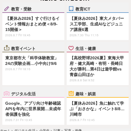
教育・受験
教育ICT
【夏休み2026】すぐ行けるイ
【夏休み2026】東大メタバー
ベント情報おまとめ便＜8/9-
ス工学部、生成AIなどジュニ
15開催＞
ア講座6選
2026.8.7 Fri 19:45
2026.7.30 Thu 11:15
教育イベント
生活・健康
東京都市大「科学体験教室」
【高校野球2026夏】東海大甲
24の実験企画…小中向け9/6
府・健大高崎・有明・長崎日
大が勝利…第4日は遊学館vs
2026.8.7 Fri 18:15
青森山田ほか
2026.8.8 Sat 9:52
デジタル生活
趣味・娯楽
Google、アプリ向け年齢確認
【夏休み2026】魚に触れて学
APIを年内に世界展開…未成年
ぶ「おさかな」イベント8/8…
者保護を強化
川崎市
2026.7.31 Fri 13:45
2026.8.7 Fri 10:45
ホーム
›
デジタル生活
›
小学生
›
記事
›
写真・画像