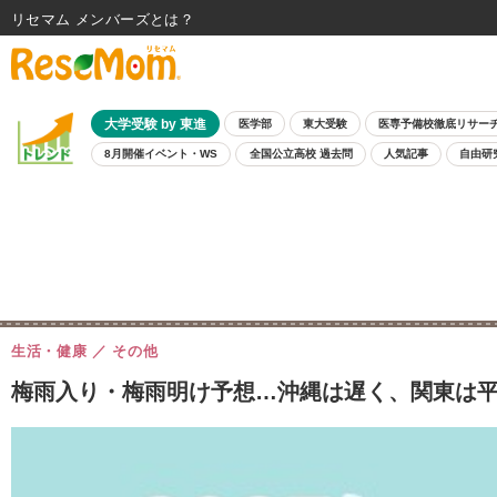
リセマム メンバーズ
大学受験 by 東進
医学部
東大受験
医専予備校徹底リサー
8月開催イベント・WS
全国公立高校 過去問
人気記事
自由研
生活・健康
その他
梅雨入り・梅雨明け予想…沖縄は遅く、関東は平