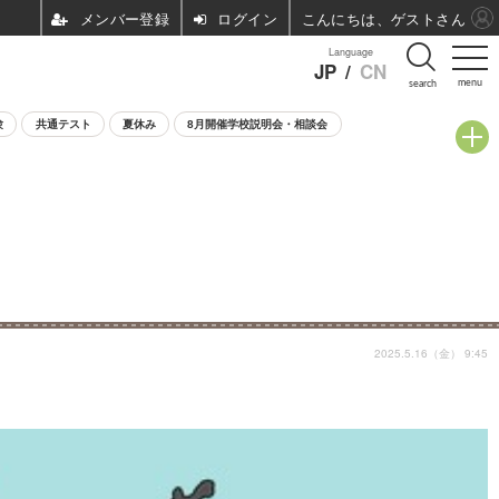
ログイン
こんにちは、ゲストさん
Language
JP
/
CN
menu
search
験
共通テスト
夏休み
8月開催学校説明会・相談会
2025.5.16（金） 9:45