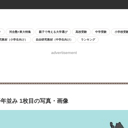
チ
河合塾×東大特集
親子で考える大学選び
高校受験
中学受験
小学校受
究教材（小学生向け）
自由研究教材（中学生向け）
ランキング
advertisement
年並み 1枚目の写真・画像