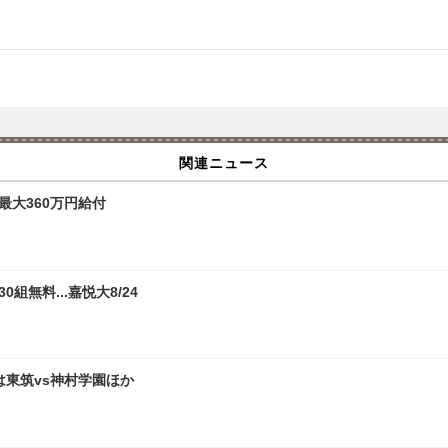
関連ニュース
最大360万円給付
無料...嘉悦大8/24
は東筑vs神村学園ほか