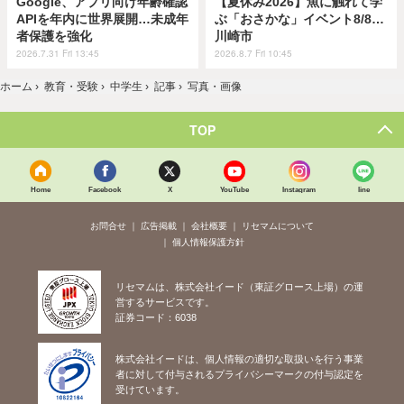
Google、アプリ向け年齢確認
【夏休み2026】魚に触れて学
APIを年内に世界展開…未成年
ぶ「おさかな」イベント8/8…
者保護を強化
川崎市
2026.7.31 Fri 13:45
2026.8.7 Fri 10:45
ホーム
›
教育・受験
›
中学生
›
記事
›
写真・画像
TOP
Home
Facebook
X
YouTube
Instagram
line
お問合せ
広告掲載
会社概要
リセマムについて
個人情報保護方針
リセマムは、株式会社イード（東証グロース上場）の運
営するサービスです。
証券コード：6038
株式会社イードは、個人情報の適切な取扱いを行う事業
者に対して付与されるプライバシーマークの付与認定を
受けています。