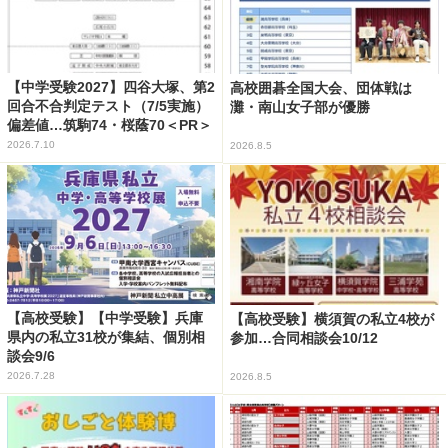
【中学受験2027】四谷大塚、第2
高校囲碁全国大会、団体戦は
回合不合判定テスト（7/5実施）
灘・南山女子部が優勝
偏差値…筑駒74・桜蔭70＜PR＞
2026.7.10
2026.8.5
【高校受験】【中学受験】兵庫
【高校受験】横須賀の私立4校が
県内の私立31校が集結、個別相
参加…合同相談会10/12
談会9/6
2026.7.28
2026.8.5