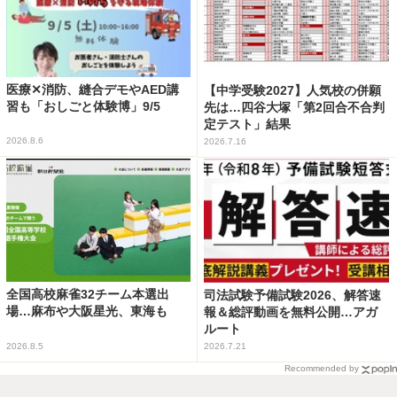
医療✕消防、縫合デモやAED講
【中学受験2027】人気校の併願
習も「おしごと体験博」9/5
先は…四谷大塚「第2回合不合判
定テスト」結果
2026.8.6
2026.7.16
全国高校麻雀32チーム本選出
司法試験予備試験2026、解答速
場…麻布や大阪星光、東海も
報＆総評動画を無料公開…アガ
ルート
2026.8.5
2026.7.21
Recommended by