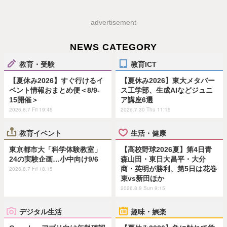
advertisement
NEWS CATEGORY
教育・受験
教育ICT
【夏休み2026】すぐ行けるイ
【夏休み2026】東大メタバー
ベント情報おまとめ便＜8/9-
ス工学部、生成AIなどジュニ
15開催＞
ア講座6選
2026.8.7 Fri 19:45
2026.7.30 Thu 11:15
教育イベント
生活・健康
東京都市大「科学体験教室」
【高校野球2026夏】第4日青
24の実験企画…小中向け9/6
森山田・東日大昌平・大分
商・英明が勝利、第5日は花巻
2026.8.7 Fri 18:15
東vs新田ほか
2026.8.9 Sun 9:15
デジタル生活
趣味・娯楽