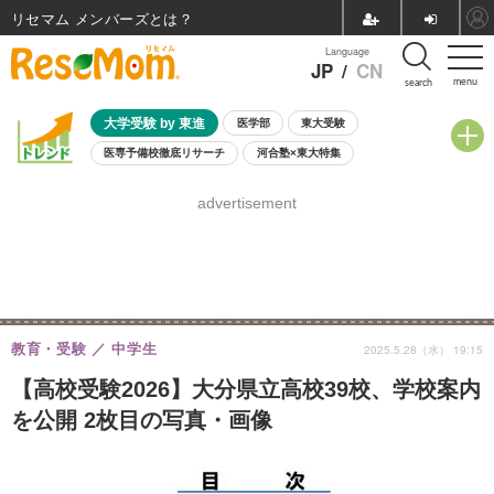
リセマム メンバーズ
Language
JP
/
CN
menu
search
大学受験 by 東進
医学部
東大受験
医専予備校徹底リサーチ
河合塾×東大特集
親子で考える大学選び
高校受験
中学受験
小学校受験
advertisement
共通テスト
夏休み
8月開催学校説明会・相談会
8月開催イベント・WS
全国公立高校 過去問
人気記事
自由研究教材（小学生向け）
自由研究教材（中学生向け）
ランキング
教育・受験
中学生
2025.5.28（水） 19:15
【高校受験2026】大分県立高校39校、学校案内
を公開 2枚目の写真・画像