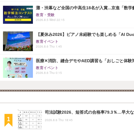
灘・渋幕など全国の中高生18名が入賞...京進「数
教育・受験
2026.8.5 Wed 22:15
【夏休み2026】ピアノ未経験でも楽しめる「AI Duo
教育イベント
2026.8.6 Thu 1:45
医療✕消防、縫合デモやAED講習も「おしごと体験博
教育イベント
2026.8.6 Thu 0:15
司法試験2026、短答式の合格率79.3％…早
2026.8.6 Thu 18:45