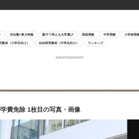
チ
河合塾×東大特集
親子で考える大学選び
高校受験
中学受験
小学校受
究教材（小学生向け）
自由研究教材（中学生向け）
ランキング
advertisement
学費免除 1枚目の写真・画像