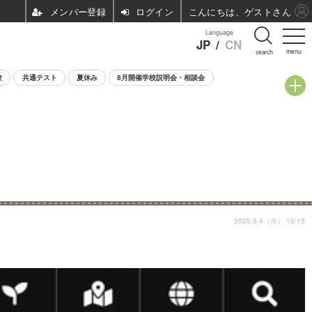
ログイン
こんにちは、ゲストさん
Language
JP
/
CN
menu
search
験
共通テスト
夏休み
8月開催学校説明会・相談会
2025.6.4（水） 18:15