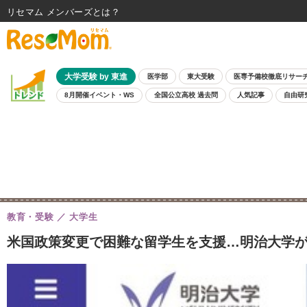
リセマム メンバーズ
大学受験 by 東進
医学部
東大受験
医専予備校徹底リサー
8月開催イベント・WS
全国公立高校 過去問
人気記事
自由研
教育・受験
大学生
米国政策変更で困難な留学生を支援…明治大学が