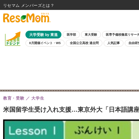
リセマム メンバーズ
大学受験 by 東進
医学部
東大受験
医専予備校徹底リサー
8月開催イベント・WS
全国公立高校 過去問
人気記事
自由研
教育・受験
大学生
米国留学生受け入れ支援…東京外大「日本語講座