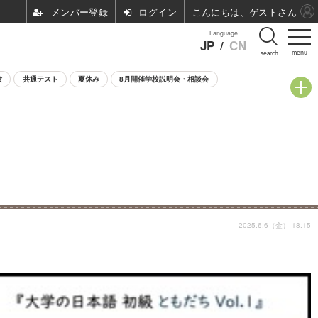
ログイン
こんにちは、ゲストさん
Language
JP
/
CN
menu
search
験
共通テスト
夏休み
8月開催学校説明会・相談会
2025.6.6（金） 18:15