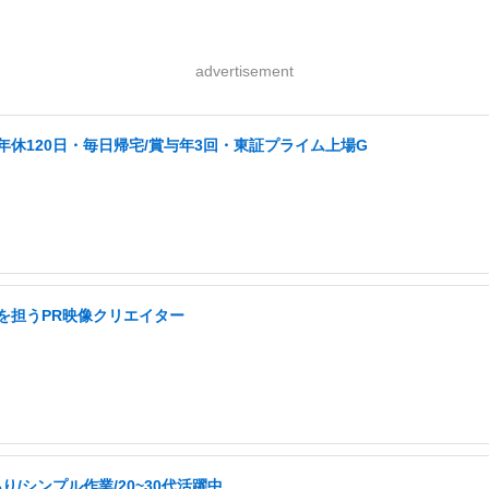
advertisement
/年休120日・毎日帰宅/賞与年3回・東証プライム上場G
を担うPR映像クリエイター
/シンプル作業/20~30代活躍中