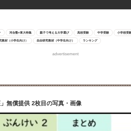
チ
河合塾×東大特集
親子で考える大学選び
高校受験
中学受験
小学校受
究教材（小学生向け）
自由研究教材（中学生向け）
ランキング
advertisement
」無償提供 2枚目の写真・画像