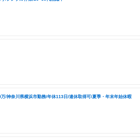
0万/神奈川県横浜市勤務/年休113日/連休取得可/夏季・年末年始休暇