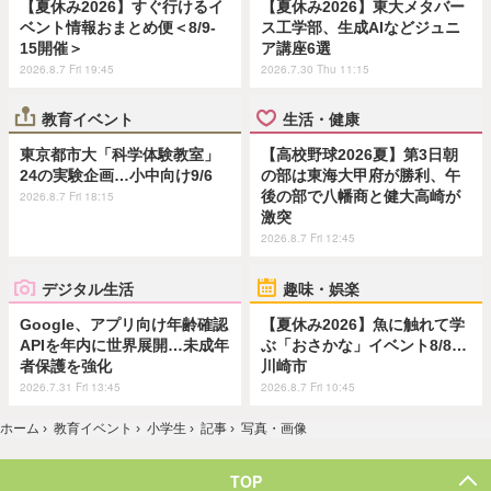
【夏休み2026】すぐ行けるイ
【夏休み2026】東大メタバー
ベント情報おまとめ便＜8/9-
ス工学部、生成AIなどジュニ
15開催＞
ア講座6選
2026.8.7 Fri 19:45
2026.7.30 Thu 11:15
教育イベント
生活・健康
東京都市大「科学体験教室」
【高校野球2026夏】第3日朝
24の実験企画…小中向け9/6
の部は東海大甲府が勝利、午
後の部で八幡商と健大高崎が
2026.8.7 Fri 18:15
激突
2026.8.7 Fri 12:45
デジタル生活
趣味・娯楽
Google、アプリ向け年齢確認
【夏休み2026】魚に触れて学
APIを年内に世界展開…未成年
ぶ「おさかな」イベント8/8…
者保護を強化
川崎市
2026.7.31 Fri 13:45
2026.8.7 Fri 10:45
ホーム
›
教育イベント
›
小学生
›
記事
›
写真・画像
TOP