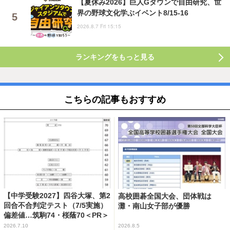
【夏休み2026】巨人Gタウンで自由研究、世
界の野球文化学ぶイベント8/15-16
2026.8.7 Fri 15:15
ランキングをもっと見る
こちらの記事もおすすめ
【中学受験2027】四谷大塚、第2
高校囲碁全国大会、団体戦は
回合不合判定テスト（7/5実施）
灘・南山女子部が優勝
偏差値…筑駒74・桜蔭70＜PR＞
2026.7.10
2026.8.5