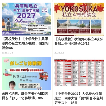
【高校受験】【中学受験】兵庫
【高校受験】横須賀の私立4校が
県内の私立31校が集結、個別相
参加…合同相談会10/12
談会9/6
2026.7.28
2026.8.5
医療✕消防、縫合デモやAED講
【中学受験2027】人気校の併願
習も「おしごと体験博」9/5
先は…四谷大塚「第2回合不合判
定テスト」結果