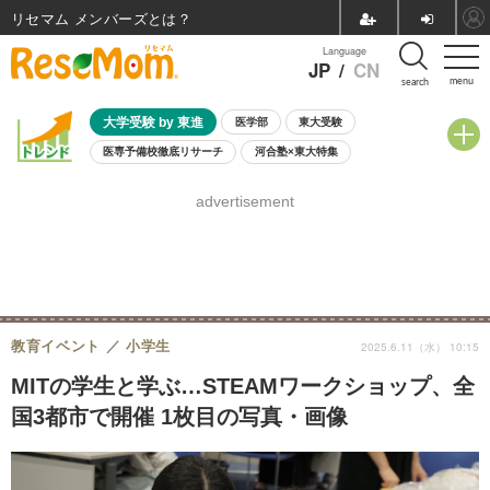
リセマム メンバーズ
Language
JP
/
CN
menu
search
大学受験 by 東進
医学部
東大受験
医専予備校徹底リサーチ
河合塾×東大特集
親子で考える大学選び
高校受験
中学受験
小学校受験
advertisement
共通テスト
夏休み
8月開催学校説明会・相談会
8月開催イベント・WS
全国公立高校 過去問
人気記事
自由研究教材（小学生向け）
自由研究教材（中学生向け）
ランキング
教育イベント
小学生
2025.6.11（水） 10:15
MITの学生と学ぶ…STEAMワークショップ、全
国3都市で開催 1枚目の写真・画像