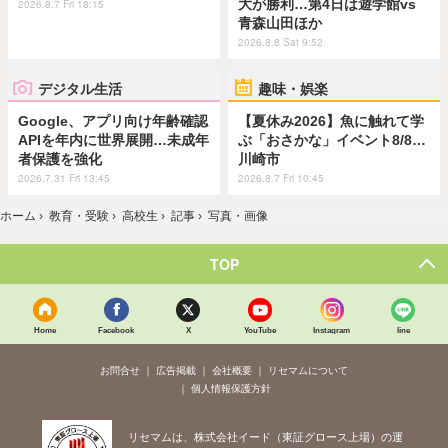
大が勝利…第4日は遊学館vs
2026.8.7 Fri 18:15
青森山田ほか
2026.8.8 Sat 9:52
デジタル生活
趣味・娯楽
Google、アプリ向け年齢確認
【夏休み2026】魚に触れて学
APIを年内に世界展開…未成年
ぶ「おさかな」イベント8/8…
者保護を強化
川崎市
2026.7.31 Fri 13:45
2026.8.7 Fri 10:45
ホーム
›
教育・受験
›
高校生
›
記事
›
写真・画像
TOP
Home
Facebook
X
YouTube
Instagram
line
お問合せ
広告掲載
会社概要
リセマムについて
個人情報保護方針
リセマムは、株式会社イード（東証グロース上場）の運