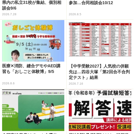
県内の私立31校が集結、個別相
参加…合同相談会10/12
談会9/6
2026.7.28
2026.8.5
医療✕消防、縫合デモやAED講
【中学受験2027】人気校の併願
習も「おしごと体験博」9/5
先は…四谷大塚「第2回合不合判
定テスト」結果
2026.8.6
2026.7.16