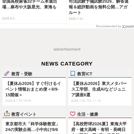
全国高校麻雀32チーム本選出
司法試験予備試験2026、解答速
場…麻布や大阪星光、東海も
報＆総評動画を無料公開…アガ
ルート
2026.8.5
2026.7.21
Recommended by
advertisement
NEWS CATEGORY
教育・受験
教育ICT
【夏休み2026】すぐ行けるイ
【夏休み2026】東大メタバー
ベント情報おまとめ便＜8/9-
ス工学部、生成AIなどジュニ
15開催＞
ア講座6選
2026.8.7 Fri 19:45
2026.7.30 Thu 11:15
教育イベント
生活・健康
東京都市大「科学体験教室」
【高校野球2026夏】東海大甲
24の実験企画…小中向け9/6
府・健大高崎・有明・長崎日