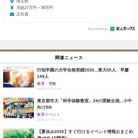
埼玉県
月給27万円～34万円
正社員
Sponsored by
関連ニュース
行知学園の大学合格実績2026...東大55人、早慶
149人
教育・受験
2026.8.7 Fri 0:45
東京都市大「科学体験教室」24の実験企画...小中
向け9/6
教育イベント
2026.8.7 Fri 0:15
【夏休み2026】すぐ行けるイベント情報おまとめ