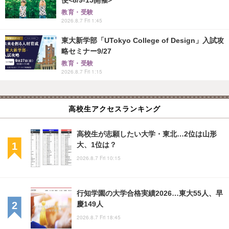
便<8/9-15開催>
教育・受験
2026.8.7 Fri 1:45
東大新学部「UTokyo College of Design」入試攻
略セミナー9/27
教育・受験
2026.8.7 Fri 1:15
高校生アクセスランキング
高校生が志願したい大学・東北…2位は山形
大、1位は？
2026.8.7 Fri 10:15
行知学園の大学合格実績2026…東大55人、早
慶149人
2026.8.7 Fri 18:45