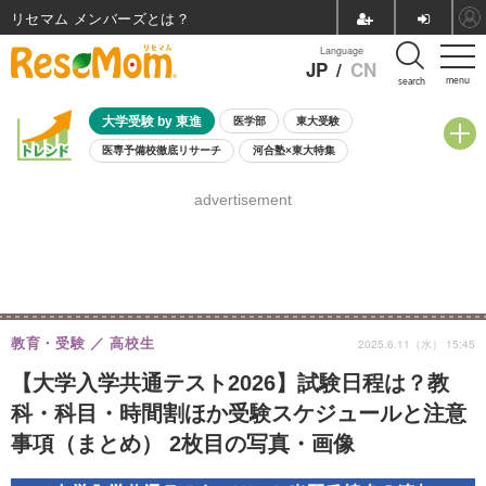
リセマム メンバーズ
Language
JP
/
CN
menu
search
大学受験 by 東進
医学部
東大受験
医専予備校徹底リサーチ
河合塾×東大特集
親子で考える大学選び
高校受験
中学受験
小学校受験
advertisement
共通テスト
夏休み
8月開催学校説明会・相談会
8月開催イベント・WS
全国公立高校 過去問
人気記事
自由研究教材（小学生向け）
自由研究教材（中学生向け）
ランキング
教育・受験
高校生
2025.6.11（水） 15:45
【大学入学共通テスト2026】試験日程は？教
科・科目・時間割ほか受験スケジュールと注意
事項（まとめ） 2枚目の写真・画像