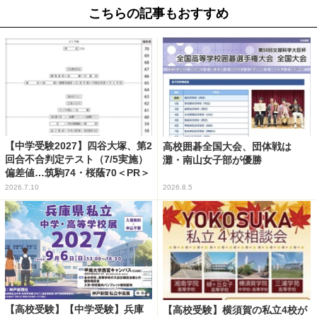
こちらの記事もおすすめ
【中学受験2027】四谷大塚、第2
高校囲碁全国大会、団体戦は
回合不合判定テスト（7/5実施）
灘・南山女子部が優勝
偏差値…筑駒74・桜蔭70＜PR＞
2026.7.10
2026.8.5
【高校受験】【中学受験】兵庫
【高校受験】横須賀の私立4校が