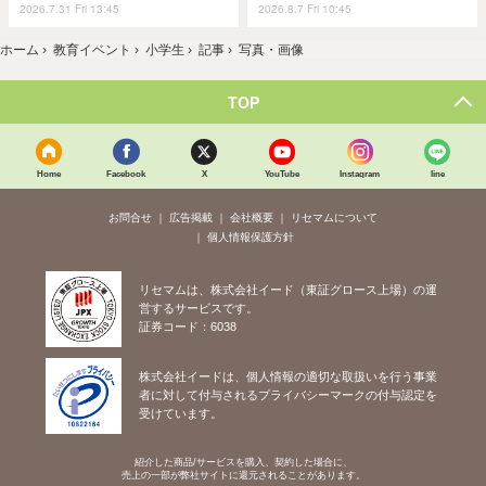
2026.7.31 Fri 13:45
2026.8.7 Fri 10:45
ホーム
›
教育イベント
›
小学生
›
記事
›
写真・画像
TOP
Home
Facebook
X
YouTube
Instagram
line
お問合せ
広告掲載
会社概要
リセマムについて
個人情報保護方針
リセマムは、株式会社イード（東証グロース上場）の運
営するサービスです。
証券コード：6038
株式会社イードは、個人情報の適切な取扱いを行う事業
者に対して付与されるプライバシーマークの付与認定を
受けています。
紹介した商品/サービスを購入、契約した場合に、
売上の一部が弊社サイトに還元されることがあります。