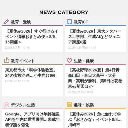
NEWS CATEGORY
教育・受験
教育ICT
【夏休み2026】すぐ行けるイ
【夏休み2026】東大メタバー
ベント情報おまとめ便＜8/9-
ス工学部、生成AIなどジュニ
15開催＞
ア講座6選
2026.8.7 Fri 19:45
2026.7.30 Thu 11:15
教育イベント
生活・健康
東京都市大「科学体験教室」
【高校野球2026夏】第4日青
24の実験企画…小中向け9/6
森山田・東日大昌平・大分
商・英明が勝利、第5日は花巻
2026.8.7 Fri 18:15
東vs新田ほか
2026.8.9 Sun 9:15
デジタル生活
趣味・娯楽
Google、アプリ向け年齢確認
【夏休み2026】魚に触れて学
APIを年内に世界展開…未成年
ぶ「おさかな」イベント8/8…
者保護を強化
川崎市