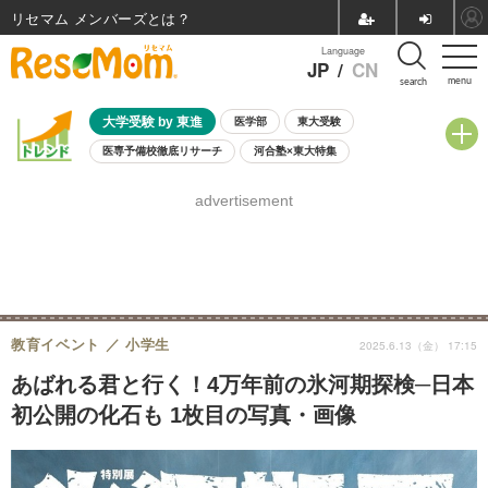
リセマム メンバーズ
Language
JP
/
CN
menu
search
大学受験 by 東進
医学部
東大受験
医専予備校徹底リサーチ
河合塾×東大特集
親子で考える大学選び
高校受験
中学受験
小学校受験
advertisement
共通テスト
夏休み
8月開催学校説明会・相談会
8月開催イベント・WS
全国公立高校 過去問
人気記事
自由研究教材（小学生向け）
自由研究教材（中学生向け）
ランキング
教育イベント
小学生
2025.6.13（金） 17:15
あばれる君と行く！4万年前の氷河期探検─日本
初公開の化石も 1枚目の写真・画像