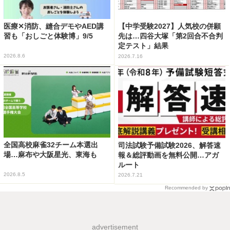
医療✕消防、縫合デモやAED講
【中学受験2027】人気校の併願
習も「おしごと体験博」9/5
先は…四谷大塚「第2回合不合判
定テスト」結果
2026.8.6
2026.7.16
全国高校麻雀32チーム本選出
司法試験予備試験2026、解答速
場…麻布や大阪星光、東海も
報＆総評動画を無料公開…アガ
ルート
2026.8.5
2026.7.21
Recommended by
advertisement