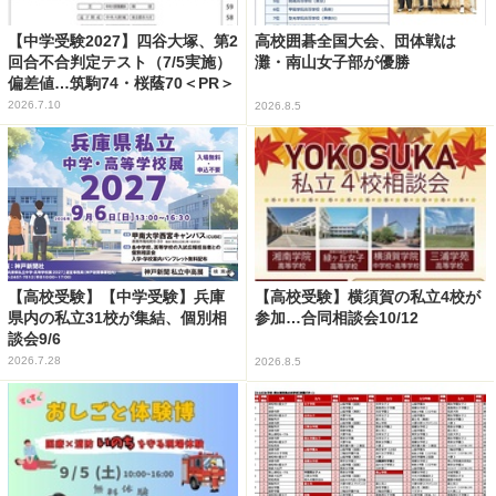
【中学受験2027】四谷大塚、第2
高校囲碁全国大会、団体戦は
回合不合判定テスト（7/5実施）
灘・南山女子部が優勝
偏差値…筑駒74・桜蔭70＜PR＞
2026.7.10
2026.8.5
【高校受験】【中学受験】兵庫
【高校受験】横須賀の私立4校が
県内の私立31校が集結、個別相
参加…合同相談会10/12
談会9/6
2026.7.28
2026.8.5