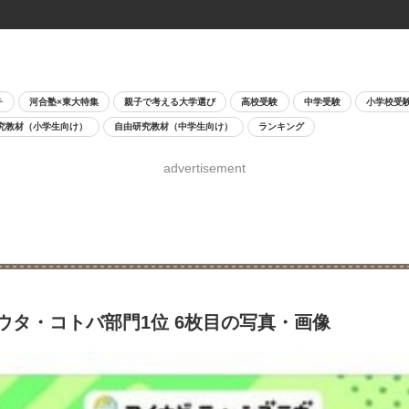
チ
河合塾×東大特集
親子で考える大学選び
高校受験
中学受験
小学校受
究教材（小学生向け）
自由研究教材（中学生向け）
ランキング
advertisement
ウタ・コトバ部門1位 6枚目の写真・画像