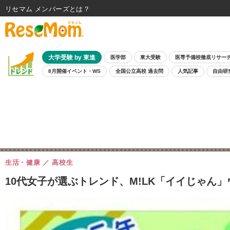
リセマム メンバーズ
大学受験 by 東進
医学部
東大受験
医専予備校徹底リサー
8月開催イベント・WS
全国公立高校 過去問
人気記事
自由研
生活・健康
高校生
10代女子が選ぶトレンド、M!LK「イイじゃん」