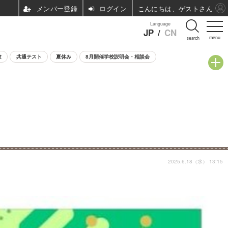
ログイン
こんにちは、ゲストさん
Language
JP
/
CN
menu
search
験
共通テスト
夏休み
8月開催学校説明会・相談会
2025.6.18（水） 13:15