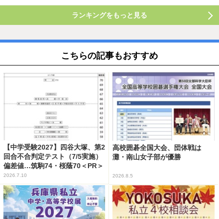
ランキングをもっと見る
こちらの記事もおすすめ
【中学受験2027】四谷大塚、第2
高校囲碁全国大会、団体戦は
回合不合判定テスト（7/5実施）
灘・南山女子部が優勝
偏差値…筑駒74・桜蔭70＜PR＞
2026.7.10
2026.8.5