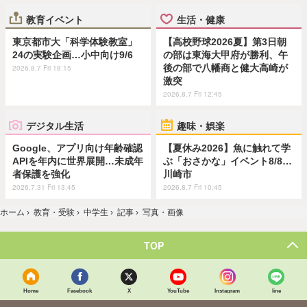
教育イベント
生活・健康
東京都市大「科学体験教室」
【高校野球2026夏】第3日朝
24の実験企画…小中向け9/6
の部は東海大甲府が勝利、午
後の部で八幡商と健大高崎が
2026.8.7 Fri 18:15
激突
2026.8.7 Fri 12:45
デジタル生活
趣味・娯楽
Google、アプリ向け年齢確認
【夏休み2026】魚に触れて学
APIを年内に世界展開…未成年
ぶ「おさかな」イベント8/8…
者保護を強化
川崎市
2026.7.31 Fri 13:45
2026.8.7 Fri 10:45
ホーム
›
教育・受験
›
中学生
›
記事
›
写真・画像
TOP
Home
Facebook
X
YouTube
Instagram
line