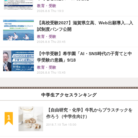
教育・受験
2026.8.6 Thu 19:0
【高校受験2027】滋賀県立高、Web出願導入...入
試制度パンフ公開
教育・受験
2026.8.6 Thu 20:45
【中学受験】希学園「AI・SNS時代の子育てと中
学受験の意義」9/18
教育・受験
2026.8.6 Thu 15:45
中学生アクセスランキング
【自由研究・化学】牛乳からプラスチックを
作ろう（中学生向け）
2018.7.10 Tue 15:00