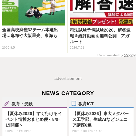
全国高校麻雀32チーム本選出
司法試験予備試験2026、解答速
場…麻布や大阪星光、東海も
報＆総評動画を無料公開…アガ
ルート
2026.8.5
2026.7.21
Recommended by
advertisement
NEWS CATEGORY
教育・受験
教育ICT
【夏休み2026】すぐ行けるイ
【夏休み2026】東大メタバー
ベント情報おまとめ便＜8/9-
ス工学部、生成AIなどジュニ
15開催＞
ア講座6選
2026.8.7 Fri 19:45
2026.7.30 Thu 11:15