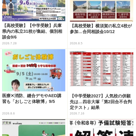
【高校受験】【中学受験】兵庫
【高校受験】横須賀の私立4校が
県内の私立31校が集結、個別相
参加…合同相談会10/12
談会9/6
2026.7.28
2026.8.5
医療✕消防、縫合デモやAED講
【中学受験2027】人気校の併願
習も「おしごと体験博」9/5
先は…四谷大塚「第2回合不合判
定テスト」結果
2026.8.6
2026.7.16