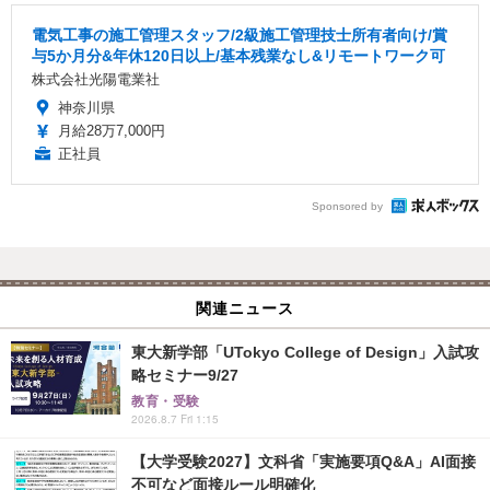
電気工事の施工管理スタッフ/2級施工管理技士所有者向け/賞
与5か月分&年休120日以上/基本残業なし&リモートワーク可
株式会社光陽電業社
神奈川県
月給28万7,000円
正社員
Sponsored by
関連ニュース
東大新学部「UTokyo College of Design」入試攻
略セミナー9/27
教育・受験
2026.8.7 Fri 1:15
【大学受験2027】文科省「実施要項Q&A」AI面接
不可など面接ルール明確化