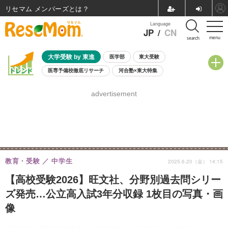
リセマム メンバーズ
Language
JP
/
CN
menu
search
大学受験 by 東進
医学部
東大受験
医専予備校徹底リサーチ
河合塾×東大特集
親子で考える大学選び
高校受験
中学受験
小学校受験
advertisement
共通テスト
夏休み
8月開催学校説明会・相談会
8月開催イベント・WS
全国公立高校 過去問
人気記事
自由研究教材（小学生向け）
自由研究教材（中学生向け）
ランキング
教育・受験
中学生
2025.6.20（金） 14:15
【高校受験2026】旺文社、分野別過去問シリー
ズ発売…公立高入試3年分収録 1枚目の写真・画
像