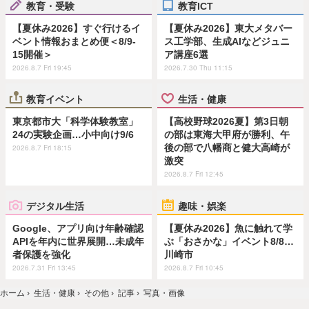
教育・受験
教育ICT
【夏休み2026】すぐ行けるイ
【夏休み2026】東大メタバー
ベント情報おまとめ便＜8/9-
ス工学部、生成AIなどジュニ
15開催＞
ア講座6選
2026.8.7 Fri 19:45
2026.7.30 Thu 11:15
教育イベント
生活・健康
東京都市大「科学体験教室」
【高校野球2026夏】第3日朝
24の実験企画…小中向け9/6
の部は東海大甲府が勝利、午
後の部で八幡商と健大高崎が
2026.8.7 Fri 18:15
激突
2026.8.7 Fri 12:45
デジタル生活
趣味・娯楽
Google、アプリ向け年齢確認
【夏休み2026】魚に触れて学
APIを年内に世界展開…未成年
ぶ「おさかな」イベント8/8…
者保護を強化
川崎市
2026.7.31 Fri 13:45
2026.8.7 Fri 10:45
ホーム
›
生活・健康
›
その他
›
記事
›
写真・画像