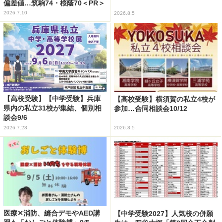
偏差値…筑駒74・桜蔭70＜PR＞
2026.7.10
2026.8.5
【高校受験】【中学受験】兵庫
【高校受験】横須賀の私立4校が
県内の私立31校が集結、個別相
参加…合同相談会10/12
談会9/6
2026.7.28
2026.8.5
医療✕消防、縫合デモやAED講
【中学受験2027】人気校の併願