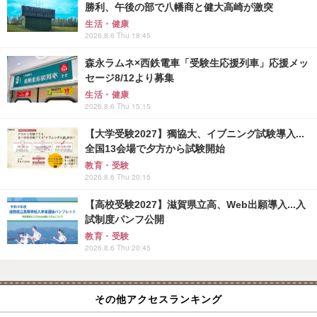
勝利、午後の部で八幡商と健大高崎が激突
生活・健康
2026.8.6 Thu 18:45
森永ラムネ×西鉄電車「受験生応援列車」応援メッ
セージ8/12より募集
生活・健康
2026.8.6 Thu 15:15
【大学受験2027】獨協大、イブニング試験導入...
全国13会場で夕方から試験開始
教育・受験
2026.8.6 Thu 20:15
【高校受験2027】滋賀県立高、Web出願導入...入
試制度パンフ公開
教育・受験
2026.8.6 Thu 20:45
その他アクセスランキング