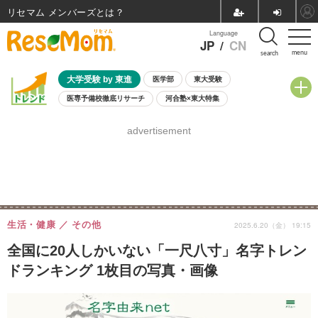
リセマム メンバーズ
Language
JP
/
CN
menu
search
大学受験 by 東進
医学部
東大受験
医専予備校徹底リサーチ
河合塾×東大特集
親子で考える大学選び
高校受験
中学受験
小学校受験
advertisement
共通テスト
夏休み
8月開催学校説明会・相談会
8月開催イベント・WS
全国公立高校 過去問
人気記事
自由研究教材（小学生向け）
自由研究教材（中学生向け）
ランキング
生活・健康
その他
2025.6.20（金） 19:15
全国に20人しかいない「一尺八寸」名字トレン
ドランキング 1枚目の写真・画像