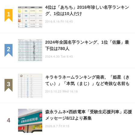
4位は「あちち」2016年珍しい名字ランキン
グ、1位は10人だけ
2016.9.16 Fri 16:45
2024年全国名字ランキング、1位「佐藤」最
下位は780人
2024.4.30 Tue 9:45
キラキラネームランキング発表、「姫星（き
てぃ）」「本気（まじ）」など奇抜な名前も
2013.10.23 Wed 16:18
森永ラムネ×西鉄電車「受験生応援列車」応援
メッセージ8/12より募集
2026.8.7 Fri 9:15