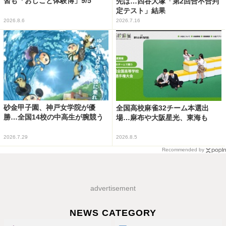
習も「おしごと体験博」9/5
先は…四谷大塚「第2回合不合判
定テスト」結果
2026.8.6
2026.7.16
砂金甲子園、神戸女学院が優
全国高校麻雀32チーム本選出
勝…全国14校の中高生が腕競う
場…麻布や大阪星光、東海も
2026.7.29
2026.8.5
Recommended by
advertisement
NEWS CATEGORY