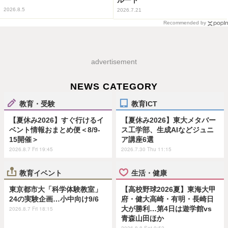
2026.8.5
2026.7.21
Recommended by
advertisement
NEWS CATEGORY
教育・受験
教育ICT
【夏休み2026】すぐ行けるイ
【夏休み2026】東大メタバー
ベント情報おまとめ便＜8/9-
ス工学部、生成AIなどジュニ
15開催＞
ア講座6選
2026.8.7 Fri 19:45
2026.7.30 Thu 11:15
教育イベント
生活・健康
東京都市大「科学体験教室」
【高校野球2026夏】東海大甲
24の実験企画…小中向け9/6
府・健大高崎・有明・長崎日
大が勝利…第4日は遊学館vs
2026.8.7 Fri 18:15
青森山田ほか
2026.8.8 Sat 9:52