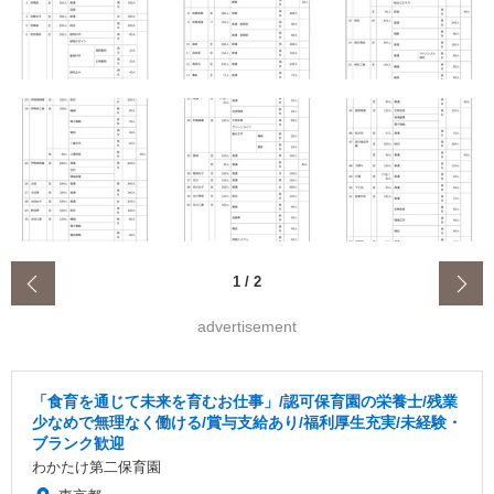
‹
1
/
2
advertisement
「食育を通じて未来を育むお仕事」/認可保育園の栄養士/残業
少なめで無理なく働ける/賞与支給あり/福利厚生充実/未経験・
ブランク歓迎
わかたけ第二保育園