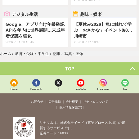
デジタル生活
趣味・娯楽
Google、アプリ向け年齢確認
【夏休み2026】魚に触れて学
APIを年内に世界展開…未成年
ぶ「おさかな」イベント8/8…
者保護を強化
川崎市
2026.7.31 Fri 13:45
2026.8.7 Fri 10:45
ホーム
›
教育・受験
›
中学生
›
記事
›
写真・画像
TOP
Home
Facebook
X
YouTube
Instagram
line
お問合せ
広告掲載
会社概要
リセマムについて
個人情報保護方針
リセマムは、株式会社イード（東証グロース上場）の運
営するサービスです。
証券コード：6038