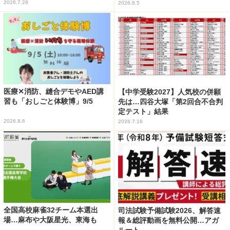
2026.7.28
2026.8.5
医療✕消防、縫合デモやAED講
【中学受験2027】人気校の併願
習も「おしごと体験博」9/5
先は…四谷大塚「第2回合不合判
定テスト」結果
2026.8.6
2026.7.16
全国高校麻雀32チーム本選出
司法試験予備試験2026、解答速
場…麻布や大阪星光、東海も
報＆総評動画を無料公開…アガ
ルート