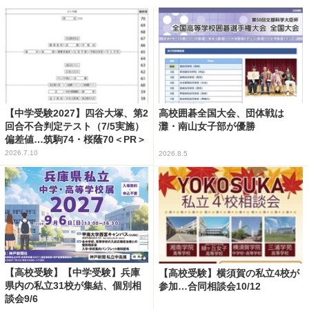
【中学受験2027】四谷大塚、第2
高校囲碁全国大会、団体戦は
回合不合判定テスト（7/5実施）
灘・南山女子部が優勝
偏差値…筑駒74・桜蔭70＜PR＞
2026.7.10
2026.8.5
【高校受験】【中学受験】兵庫
【高校受験】横須賀の私立4校が
県内の私立31校が集結、個別相
参加…合同相談会10/12
談会9/6