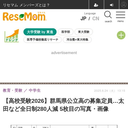
リセマム メンバーズ
Language
JP
/
CN
menu
search
大学受験 by 東進
医学部
東大受験
医専予備校徹底リサーチ
河合塾×東大特集
親子で考える大学選び
高校受験
中学受験
小学校受験
advertisement
共通テスト
夏休み
8月開催学校説明会・相談会
8月開催イベント・WS
全国公立高校 過去問
人気記事
自由研究教材（小学生向け）
自由研究教材（中学生向け）
ランキング
教育・受験
中学生
2025.6.24（火） 13:15
【高校受験2026】群馬県公立高の募集定員…太
田など全日制280人減 5枚目の写真・画像