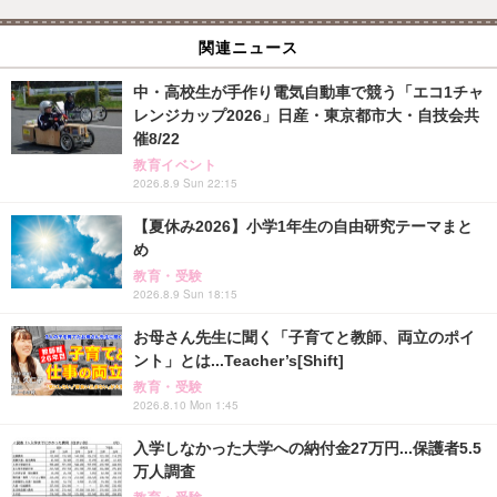
関連ニュース
中・高校生が手作り電気自動車で競う「エコ1チャ
レンジカップ2026」日産・東京都市大・自技会共
催8/22
教育イベント
2026.8.9 Sun 22:15
【夏休み2026】小学1年生の自由研究テーマまと
め
教育・受験
2026.8.9 Sun 18:15
お母さん先生に聞く「子育てと教師、両立のポイ
ント」とは...Teacher’s[Shift]
教育・受験
2026.8.10 Mon 1:45
入学しなかった大学への納付金27万円...保護者5.5
万人調査