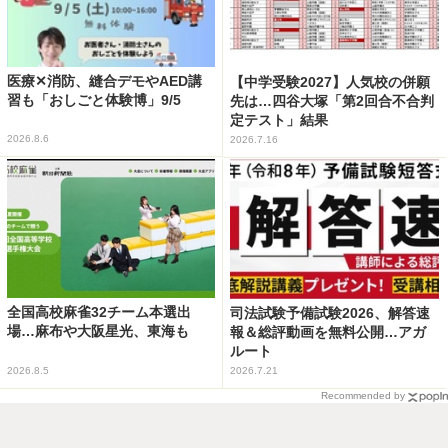
医療✕消防、縫合デモやAED講
【中学受験2027】人気校の併願
習も「おしごと体験博」9/5
先は…四谷大塚「第2回合不合判
定テスト」結果
2026.8.6
2026.7.16
全国高校麻雀32チーム本選出
司法試験予備試験2026、解答速
場…麻布や大阪星光、東海も
報＆総評動画を無料公開…アガ
ルート
2026.8.5
2026.7.21
Recommended by