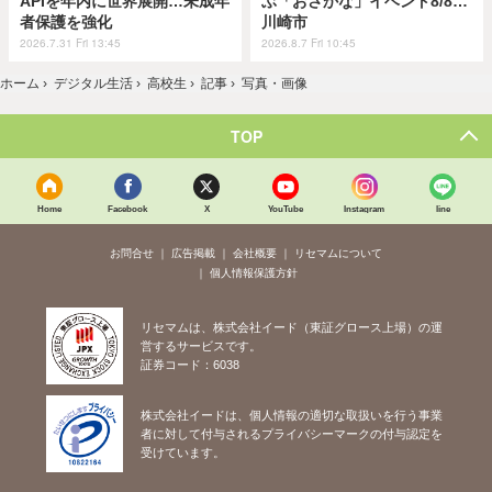
APIを年内に世界展開…未成年
ぶ「おさかな」イベント8/8…
者保護を強化
川崎市
2026.7.31 Fri 13:45
2026.8.7 Fri 10:45
ホーム
›
デジタル生活
›
高校生
›
記事
›
写真・画像
TOP
Home
Facebook
X
YouTube
Instagram
line
お問合せ
広告掲載
会社概要
リセマムについて
個人情報保護方針
リセマムは、株式会社イード（東証グロース上場）の運
営するサービスです。
証券コード：6038
株式会社イードは、個人情報の適切な取扱いを行う事業
者に対して付与されるプライバシーマークの付与認定を
受けています。