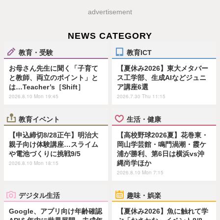
advertisement
NEWS CATEGORY
教育・受験
教育ICT
お母さん先生に聞く「子育て
【夏休み2026】東大メタバー
と教師、両立のポイント」と
ス工学部、生成AIなどジュニ
は…Teacher’s［Shift］
ア講座6選
2026.8.10 Mon 19:45
2026.7.30 Thu 11:15
教育イベント
生活・健康
【申込締切8/28正午】明治大
【高校野球2026夏】花巻東・
親子向け体験講座…スライム
岡山学芸館・鳴門渦潮・霞ケ
や電池づくりに挑戦9/5
浦が勝利、第6日は横浜vs沖
縄尚学ほか
2026.8.10 Mon 18:15
2026.8.10 Mon 7:15
デジタル生活
趣味・娯楽
Google、アプリ向け年齢確認
【夏休み2026】魚に触れて学