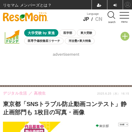
リセマム メンバーズ
Language
JP
/
CN
menu
search
大学受験 by 東進
医学部
東大受験
医専予備校徹底リサーチ
河合塾×東大特集
親子で考える大学選び
高校受験
中学受験
小学校受験
advertisement
共通テスト
夏休み
8月開催学校説明会・相談会
8月開催イベント・WS
全国公立高校 過去問
人気記事
自由研究教材（小学生向け）
自由研究教材（中学生向け）
ランキング
デジタル生活
高校生
2025.6.25（水） 16:15
東京都「SNSトラブル防止動画コンテスト」静
止画部門も 1枚目の写真・画像