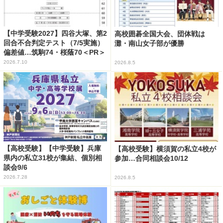
【中学受験2027】四谷大塚、第2
高校囲碁全国大会、団体戦は
回合不合判定テスト（7/5実施）
灘・南山女子部が優勝
偏差値…筑駒74・桜蔭70＜PR＞
2026.7.10
2026.8.5
【高校受験】【中学受験】兵庫
【高校受験】横須賀の私立4校が
県内の私立31校が集結、個別相
参加…合同相談会10/12
談会9/6
2026.7.28
2026.8.5