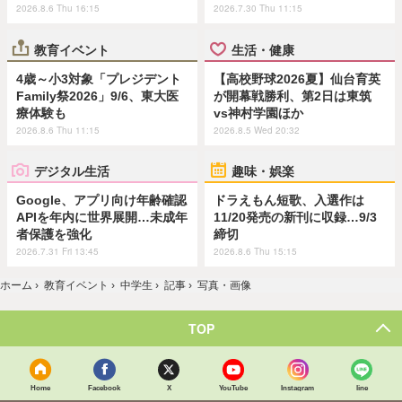
2026.8.6 Thu 16:15
2026.7.30 Thu 11:15
教育イベント
生活・健康
4歳～小3対象「プレジデント
【高校野球2026夏】仙台育英
Family祭2026」9/6、東大医
が開幕戦勝利、第2日は東筑
療体験も
vs神村学園ほか
2026.8.6 Thu 11:15
2026.8.5 Wed 20:32
デジタル生活
趣味・娯楽
Google、アプリ向け年齢確認
ドラえもん短歌、入選作は
APIを年内に世界展開…未成年
11/20発売の新刊に収録…9/3
者保護を強化
締切
2026.7.31 Fri 13:45
2026.8.6 Thu 15:15
ホーム
›
教育イベント
›
中学生
›
記事
›
写真・画像
TOP
Home
Facebook
X
YouTube
Instagram
line