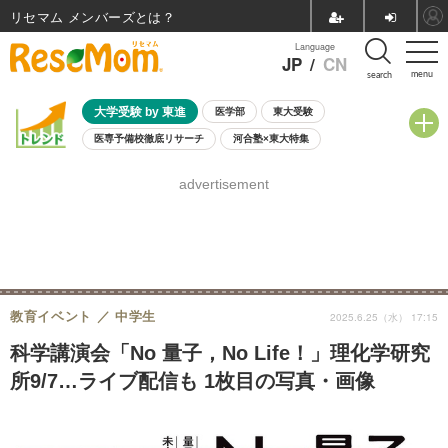
リセマム メンバーズ
Language
JP
/
CN
menu
search
大学受験 by 東進
医学部
東大受験
医専予備校徹底リサーチ
河合塾×東大特集
親子で考える大学選び
高校受験
中学受験
小学校受験
advertisement
共通テスト
夏休み
8月開催学校説明会・相談会
8月開催イベント・WS
全国公立高校 過去問
人気記事
自由研究教材（小学生向け）
自由研究教材（中学生向け）
ランキング
教育イベント
中学生
2025.6.25（水） 17:15
科学講演会「No 量子，No Life！」理化学研究
所9/7…ライブ配信も 1枚目の写真・画像