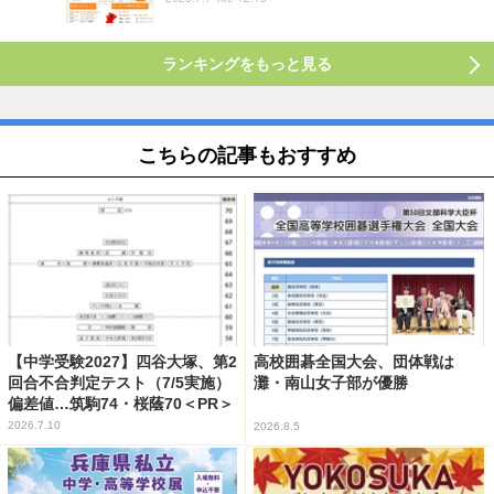
ランキングをもっと見る
こちらの記事もおすすめ
【中学受験2027】四谷大塚、第2
高校囲碁全国大会、団体戦は
回合不合判定テスト（7/5実施）
灘・南山女子部が優勝
偏差値…筑駒74・桜蔭70＜PR＞
2026.7.10
2026.8.5