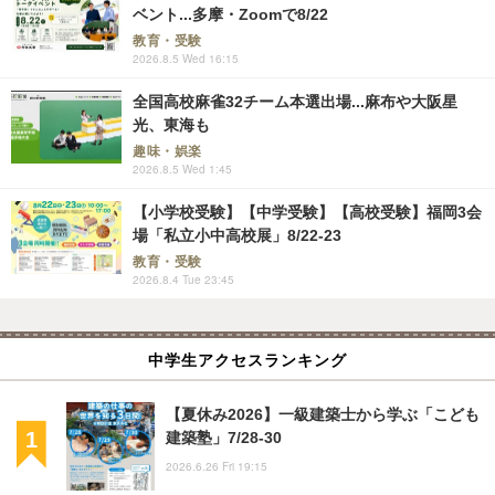
ベント...多摩・Zoomで8/22
教育・受験
2026.8.5 Wed 16:15
全国高校麻雀32チーム本選出場...麻布や大阪星
光、東海も
趣味・娯楽
2026.8.5 Wed 1:45
【小学校受験】【中学受験】【高校受験】福岡3会
場「私立小中高校展」8/22-23
教育・受験
2026.8.4 Tue 23:45
中学生アクセスランキング
【夏休み2026】一級建築士から学ぶ「こども
建築塾」7/28-30
2026.6.26 Fri 19:15