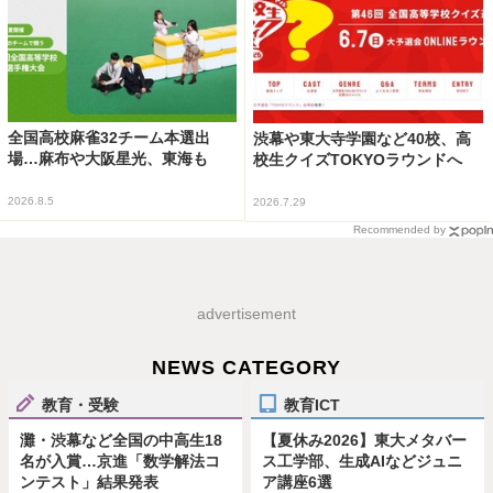
全国高校麻雀32チーム本選出
渋幕や東大寺学園など40校、高
場…麻布や大阪星光、東海も
校生クイズTOKYOラウンドへ
2026.8.5
2026.7.29
Recommended by
advertisement
NEWS CATEGORY
教育・受験
教育ICT
灘・渋幕など全国の中高生18
【夏休み2026】東大メタバー
名が入賞…京進「数学解法コ
ス工学部、生成AIなどジュニ
ンテスト」結果発表
ア講座6選