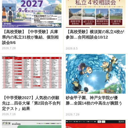
【高校受験】【中学受験】兵庫
【高校受験】横須賀の私立4校が
県内の私立31校が集結、個別相
参加…合同相談会10/12
談会9/6
2026.7.28
2026.8.5
【中学受験2027】人気校の併願
砂金甲子園、神戸女学院が優
先は…四谷大塚「第2回合不合判
勝…全国14校の中高生が腕競う
定テスト」結果
2026.7.16
2026.7.29