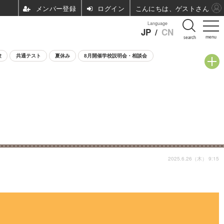
ログイン
こんにちは、ゲストさん
Language
JP
/
CN
menu
search
験
共通テスト
夏休み
8月開催学校説明会・相談会
2025.6.26（木） 9:15