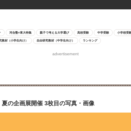
チ
河合塾×東大特集
親子で考える大学選び
高校受験
中学受験
小学校受
究教材（小学生向け）
自由研究教材（中学生向け）
ランキング
advertisement
、夏の企画展開催 3枚目の写真・画像