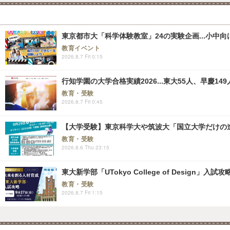
東京都市大「科学体験教室」24の実験企画...小中向け
教育イベント
2026.8.7 Fri 0:15
行知学園の大学合格実績2026...東大55人、早慶149
教育・受験
2026.8.7 Fri 0:45
【大学受験】東京科学大や筑波大「国立大学だけの進
教育・受験
2026.8.6 Thu 23:15
東大新学部「UTokyo College of Design」入試
教育・受験
2026.8.7 Fri 1:15