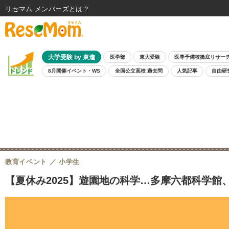
リセマム メンバーズ
大学受験 by 東進
医学部
東大受験
医専予備校徹底リサー
8月開催イベント・WS
全国公立高校 過去問
人気記事
自由研
教育イベント
小学生
【夏休み2025】遊園地の科学…多摩六都科学館