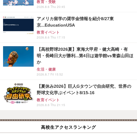
教育・受験
2026.8.6 Thu 20:45
アメリカ留学の奨学金情報を紹介8/27東
京...EducationUSA
教育イベント
2026.8.6 Thu 17:15
【高校野球2026夏】東海大甲府・健大高崎・有
明・長崎日大が勝利...第4日は遊学館vs青森山田ほ
か
生活・健康
2026.8.7 Fri 15:52
【夏休み2026】巨人Gタウンで自由研究、世界の
野球文化学ぶイベント8/15-16
教育イベント
2026.8.6 Thu 21:15
高校生アクセスランキング