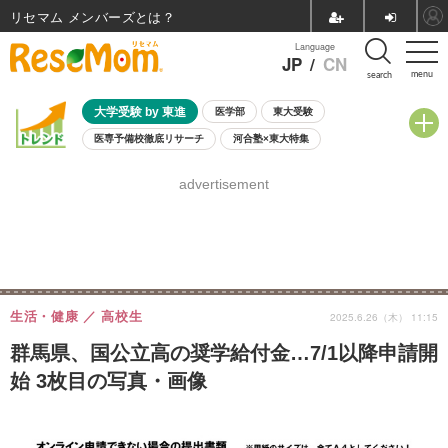
リセマム メンバーズ
Language
JP
/
CN
menu
search
大学受験 by 東進
医学部
東大受験
医専予備校徹底リサーチ
河合塾×東大特集
親子で考える大学選び
高校受験
中学受験
小学校受験
advertisement
共通テスト
夏休み
8月開催学校説明会・相談会
8月開催イベント・WS
全国公立高校 過去問
人気記事
自由研究教材（小学生向け）
自由研究教材（中学生向け）
ランキング
生活・健康
高校生
2025.6.26（木） 11:15
群馬県、国公立高の奨学給付金…7/1以降申請開
始 3枚目の写真・画像