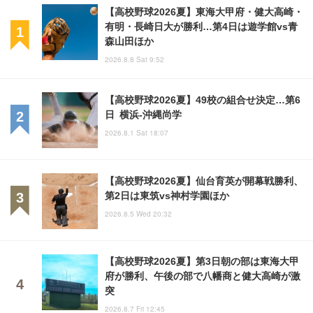
【高校野球2026夏】東海大甲府・健大高崎・
有明・長崎日大が勝利…第4日は遊学館vs青
森山田ほか
2026.8.8 Sat 9:52
【高校野球2026夏】49校の組合せ決定…第6
日 横浜-沖縄尚学
2026.8.1 Sat 18:07
【高校野球2026夏】仙台育英が開幕戦勝利、
第2日は東筑vs神村学園ほか
2026.8.5 Wed 20:32
【高校野球2026夏】第3日朝の部は東海大甲
府が勝利、午後の部で八幡商と健大高崎が激
突
2026.8.7 Fri 12:45