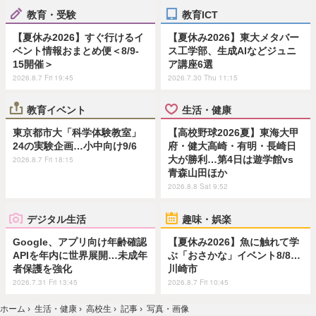
教育・受験
教育ICT
【夏休み2026】すぐ行けるイ
【夏休み2026】東大メタバー
ベント情報おまとめ便＜8/9-
ス工学部、生成AIなどジュニ
15開催＞
ア講座6選
2026.8.7 Fri 19:45
2026.7.30 Thu 11:15
教育イベント
生活・健康
東京都市大「科学体験教室」
【高校野球2026夏】東海大甲
24の実験企画…小中向け9/6
府・健大高崎・有明・長崎日
大が勝利…第4日は遊学館vs
2026.8.7 Fri 18:15
青森山田ほか
2026.8.8 Sat 9:52
デジタル生活
趣味・娯楽
Google、アプリ向け年齢確認
【夏休み2026】魚に触れて学
APIを年内に世界展開…未成年
ぶ「おさかな」イベント8/8…
者保護を強化
川崎市
2026.7.31 Fri 13:45
2026.8.7 Fri 10:45
ホーム
›
生活・健康
›
高校生
›
記事
›
写真・画像