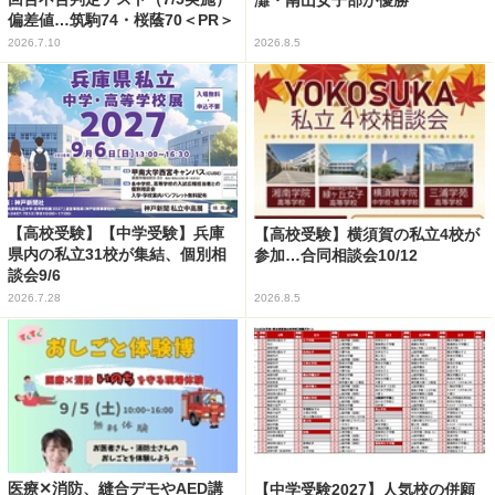
偏差値…筑駒74・桜蔭70＜PR＞
2026.7.10
2026.8.5
【高校受験】【中学受験】兵庫
【高校受験】横須賀の私立4校が
県内の私立31校が集結、個別相
参加…合同相談会10/12
談会9/6
2026.7.28
2026.8.5
医療✕消防、縫合デモやAED講
【中学受験2027】人気校の併願