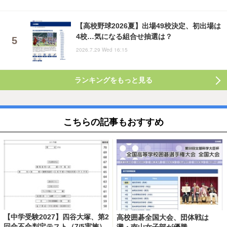
【高校野球2026夏】出場49校決定、初出場は
4校…気になる組合せ抽選は？
2026.7.29 Wed 16:15
ランキングをもっと見る
こちらの記事もおすすめ
【中学受験2027】四谷大塚、第2
高校囲碁全国大会、団体戦は
回合不合判定テスト（7/5実施）
灘・南山女子部が優勝