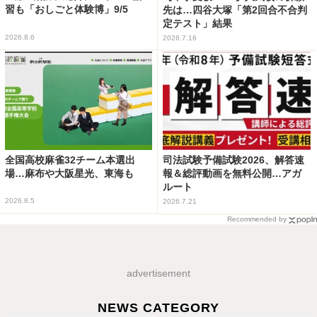
習も「おしごと体験博」9/5
先は…四谷大塚「第2回合不合判
定テスト」結果
2026.8.6
2026.7.16
全国高校麻雀32チーム本選出
司法試験予備試験2026、解答速
場…麻布や大阪星光、東海も
報＆総評動画を無料公開…アガ
ルート
2026.8.5
2026.7.21
Recommended by
advertisement
NEWS CATEGORY